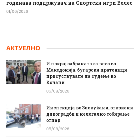
годинава поддржувач на Спортски игри Велес
01/06/2026
АКТУЕЛНО
И покрај забраната за влез во
Македонија, бугарски пратеници
присуствувале на судење во
Кочани
05/08/2026
Инспекција во Злокуќани, откриени
дивоградби и нелегално собирање
отпад
05/08/2026