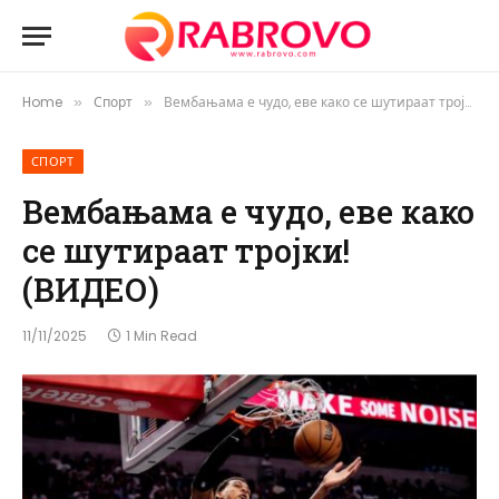
Home
Спорт
Вембањама е чудо, еве како се шутираат тројки! (ВИДЕО)
»
»
СПОРТ
Вембањама е чудо, еве како
се шутираат тројки!
(ВИДЕО)
11/11/2025
1 Min Read