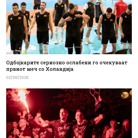
Одбојкарите сериозно ослабени го очекуваат
првиот меч со Холандија
02/06/2026