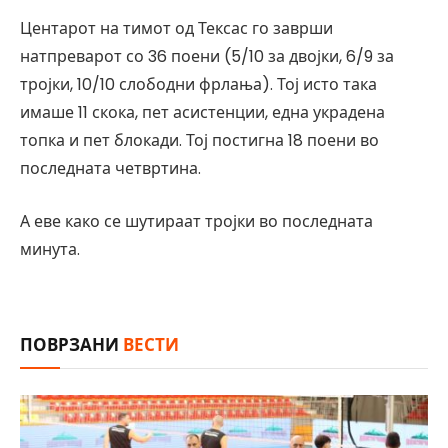
Центарот на тимот од Тексас го заврши
натпреварот со 36 поени (5/10 за двојки, 6/9 за
тројки, 10/10 слободни фрлања). Тој исто така
имаше 11 скока, пет асистенции, една украдена
топка и пет блокади. Тој постигна 18 поени во
последната четвртина.
А еве како се шутираат тројки во последната
минута.
ПОВРЗАНИ
ВЕСТИ