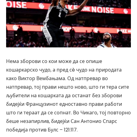
Нема зборови со кои може да се опише
кошаркарско чудо, а пред сè чудо на природата
како Виктор Вембањама. Од натпревар во
натпревар, тој прави нешто ново, што ги тера сите
љубители на кошарката да останат без зборови
бидејќи Французинот едноставно прави работи
што ги тераат да се сопнат. Во Чикаго, тој повторно
беше незапирлив, бидејќи Сан Антонио Спарс
победија против Булс – 121:117.