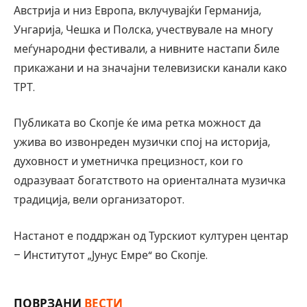
Австрија и низ Европа, вклучувајќи Германија,
Унгарија, Чешка и Полска, учествувале на многу
меѓународни фестивали, а нивните настапи биле
прикажани и на значајни телевизиски канали како
ТРТ.
Публиката во Скопје ќе има ретка можност да
ужива во извонреден музички спој на историја,
духовност и уметничка прецизност, кои го
одразуваат богатството на ориенталната музичка
традиција, вели организаторот.
Настанот е поддржан од Турскиот културен центар
– Институтот „Јунус Емре“ во Скопје.
ПОВРЗАНИ
ВЕСТИ