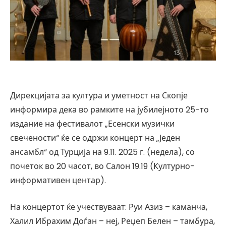
Дирекцијата за култура и уметност на Скопје
информира дека во рамките на јубилејното 25-то
издание на фестивалот „Есенски музички
свечености“ ќе се одржи концерт на „Једен
ансамбл“ од Турција на 9.11. 2025 г. (недела), со
почеток во 20 часот, во Салон 19.19 (Културно-
информативен центар).
На концертот ќе учествуваат: Руи Азиз – каманча,
Халил Ибрахим Доѓан – неј, Реџеп Белен – тамбура,