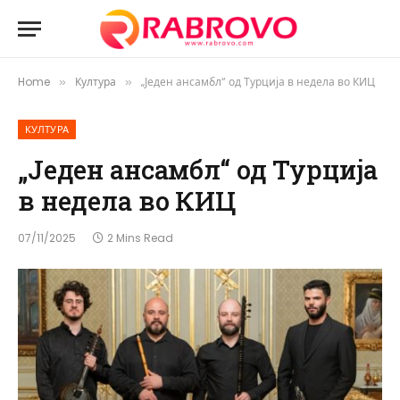
Home
Култура
„Једен ансамбл“ од Турција в недела во КИЦ
»
»
КУЛТУРА
„Једен ансамбл“ од Турција
в недела во КИЦ
07/11/2025
2 Mins Read