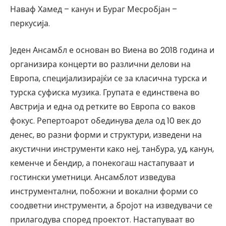
Наваф Хамед – канун и Бураг Месробјан –
перкусија.
Једен Ансамбл е основан во Виена во 2018 година и
организира концерти во различни делови на
Европа, специјализирајќи се за класична турска и
турска суфиска музика. Групата е единствена во
Австрија и една од ретките во Европа со ваков
фокус. Репертоарот обединува дела од 10 век до
денес, во разни форми и структури, изведени на
акустични инструменти како неј, танбура, уд, канун,
кеменче и бендир, а понекогаш настапуваат и
гостински уметници. Ансамблот изведува
инструментални, побожни и вокални форми со
соодветни инструменти, а бројот на изведувачи се
прилагодува според проектот. Настапуваат во