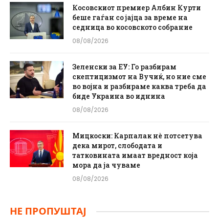
Косовскиот премиер Албин Курти
беше гаѓан со јајца за време на
седница во косовското собрание
08/08/2026
Зеленски за ЕУ: Го разбирам
скептицизмот на Вучиќ, но ние сме
во војна и разбираме каква треба да
биде Украина во иднина
08/08/2026
Мицкоски: Карпалак нè потсетува
дека мирот, слободата и
татковината имаат вредност која
мора да ја чуваме
08/08/2026
НЕ ПРОПУШТАЈ