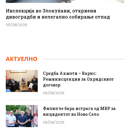
Инспекција во Злокуќани, откриени
дивоградби и нелегално собирање отпад
05/08/2026
АКТУЕЛНО
Средба Ахмети – Варнс:
Реминисценции за Охридскиот
договор
06/08/2026
Филипче бара истрага од МВР за
инцидентот во Ново Село
06/08/2026