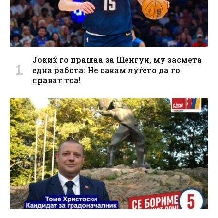
Јокиќ го прашаа за Шенгун, му засмета
една работа: Не сакам луѓето да го
прават тоа!