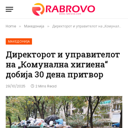
Home
Македонија
Директорот и управителот на „Комунална хигиена“ добија 30 дена притвор
»
»
МАКЕДОНИЈА
Директорот и управителот
на „Комунална хигиена“
добија 30 дена притвор
29/10/2025
2 Mins Read