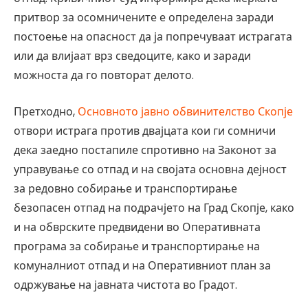
притвор за осомничените е определена заради
постоење на опасност да ја попречуваат истрагата
или да влијаат врз сведоците, како и заради
можноста да го повторат делото.
Претходно,
Основното јавно обвинителство Скопје
отвори истрага против двајцата кои ги сомничи
дека заедно постапиле спротивно на Законот за
управување со отпад и на својата основна дејност
за редовно собирање и транспортирање
безопасен отпад на подрачјето на Град Скопје, како
и на обврските предвидени во Оперативната
програма за собирање и транспортирање на
комуналниот отпад и на Оперативниот план за
одржување на јавната чистота во Градот.