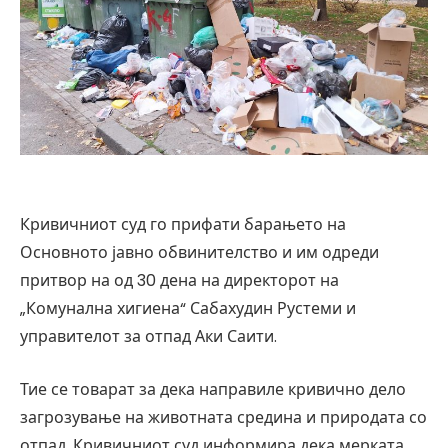
Кривичниот суд го прифати барањето на
Основното јавно обвинителство и им одреди
притвор на од 30 дена на директорот на
„Комунална хигиена“ Сабахудин Рустеми и
управителот за отпад Аки Саити.
Тие се товарат за дека направиле кривично дело
загрозување на животната средина и природата со
отпад. Кривичниот суд информира дека мерката