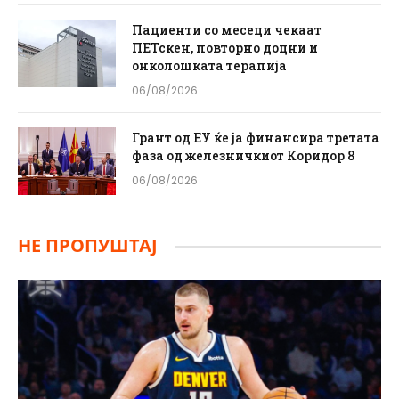
Пациенти со месеци чекаат
ПЕТскен, повторно доцни и
онколошката терапија
06/08/2026
Грант од ЕУ ќе ја финансира третата
фаза од железничкиот Коридор 8
06/08/2026
НЕ ПРОПУШТАЈ