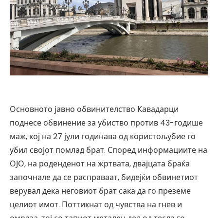
Основното јавно обвинителство Кавадарци
поднесе обвинение за убиство против 43-годише
маж, кој на 27 јули годинава од користољубие го
убил својот помлад брат. Според информациите на
ОЈО, на роденденот на жртвата, двајцата браќа
започнале да се расправаат, бидејќи обвинетиот
верувал дека неговиот брат сака да го преземе
целиот имот. Поттикнат од чувства на гнев и