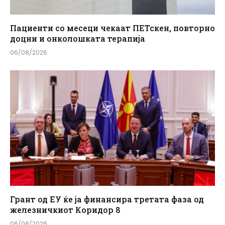
Пациенти со месеци чекаат ПЕТскен, повторно
доцни и онколошката терапија
06/08/2026
Грант од ЕУ ќе ја финансира третата фаза од
железничкиот Коридор 8
06/08/2026