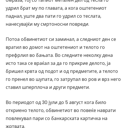
омраза, тој со тапиот метален дел од тесла го
удрил брат му по главата, а кога оштетениот
паднал, уште два пати го удрил со теслата,
нанесувајќи му смртоносни повреди.
Потоа обвинетиот си заминал, а следниот ден се
вратил во домот на оштетениот и телото го
префрлил во бањата. Во следните неколку дена
исто така се враќал за да го прикрие делото, ја
бришел крвта од подот и од предметите, а телото
го пренел во шупата, го затрупал во ров и врз него
ставил шперплоча и други предмети.
Во периодот од 30 јули до 5 август кога било
откриено телото, обвинетиот во повеќе наврати
повлекувал пари со банкарската картичка на
жртвата.