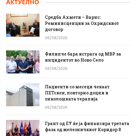
АКТУЕЛНО
Средба Ахмети – Варнс:
Реминисценции за Охридскиот
договор
06/08/2026
Филипче бара истрага од МВР за
инцидентот во Ново Село
06/08/2026
Пациенти со месеци чекаат
ПЕТскен, повторно доцни и
онколошката терапија
06/08/2026
Грант од ЕУ ќе ја финансира третата
фаза од железничкиот Коридор 8