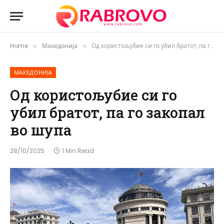
Home
Македонија
Од користољубие си го убил братот, па го закопал во шупа
»
»
МАКЕДОНИЈА
Од користољубие си го
убил братот, па го закопал
во шупа
28/10/2025
1 Min Read