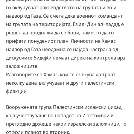
го вклучуваат раководството на групата и во и
надвор од Газа. Се смета дека воениот командант
на групата на територијата, Ез ал-Дин ал-Хадад, е
решен да продолжи да се бори, наместо да го
прифати понудениот план. Личности на Хамас
надвор од Газа неодамна се најдоа настрана од
дискусиите бидејќи немаат директна контрола врз
заложниците.
Разговорите со Хамас, кои се очекува да траат
неколку дена, вклучуваат и други палестински
фракции.
Вооружената група Палестински исламски џихад,
која учествуваше во нападот на 7 октомври и
претходно држеше некои израелски заложници, го
отфрли планот во вторник.