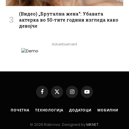
(Видео) „Брутална жена“: Убавата
актерка во 50-тите години изгледа како
девојче
Advertisement
Facebook
X
Instagram
YouTube
(Twitter)
ПОЧЕТНА
ТЕХНОЛОГИЈА
ДОДАТОЦИ
МОБИЛНИ
© 2026 Rabrovo. Designed by
MKNET
.