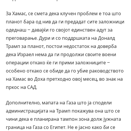
За Хамас, се смета дека клучен проблем е тоа што
планот бара од нив да ги предадат сите заложници
одеднаш – давајќи го својот единствен адут за
преговарање. Дури и со поддршката на Доналд
Трамп за планот, постои недостаток на доверба
дека Израел нема да ги продолжи своите воени
операции откако ќе ги прими заложниците –
особено откако се обиде да го убие раководството
на Хамас во Доха претходно овој месец, во знак на
пркос на САД.
Дополнително, мапата на Газа што ја сподели
администрацијата на Трамп покажува она што се
чини дека е планирана тампон зона долж јужната
граница на Газа со Египет. Не е јасно како би се