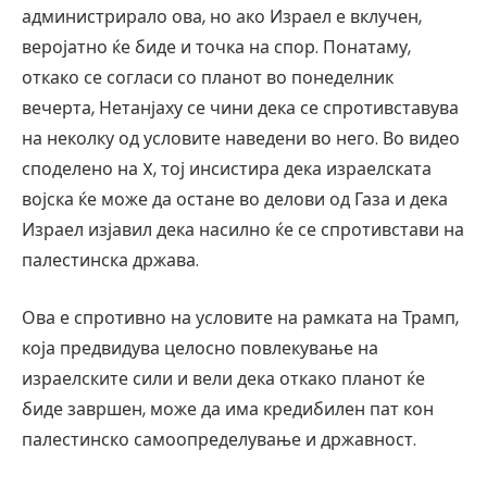
администрирало ова, но ако Израел е вклучен,
веројатно ќе биде и точка на спор. Понатаму,
откако се согласи со планот во понеделник
вечерта, Нетанјаху се чини дека се спротивставува
на неколку од условите наведени во него. Во видео
споделено на X, тој инсистира дека израелската
војска ќе може да остане во делови од Газа и дека
Израел изјавил дека насилно ќе се спротивстави на
палестинска држава.
Ова е спротивно на условите на рамката на Трамп,
која предвидува целосно повлекување на
израелските сили и вели дека откако планот ќе
биде завршен, може да има кредибилен пат кон
палестинско самоопределување и државност.