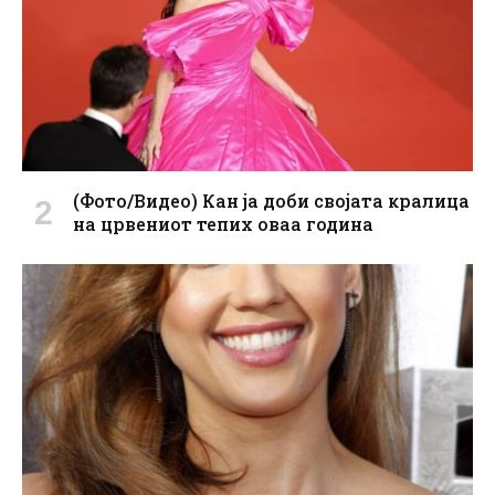
(Фото/Видео) Кан ја доби својата кралица
на црвениот тепих оваа година