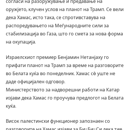
согласи на разоружување и предавање на
оружјето, клучен услов на планот на Трамп. Се вели
дека Хамас, исто така, се спротивставува на
распоредувањето на Меѓународните сили за
стабилизација во Газа, што го смета за нова форма
на окупација.
Израелскиот премиер Бенјамин Нетанјаху го
прифати планот на Трамп за време на разговорите
во Белата куќа во понеделник. Хамас сè уште не
даде официјален одговор.
Министерството за надворешни работи на Катар
изјави дека Хамас го проучува предлогот на Белата
куќа.
Висок палестински функционер запознаен со
разговорите на Хамас изјави за Би-Би-Си дека тие