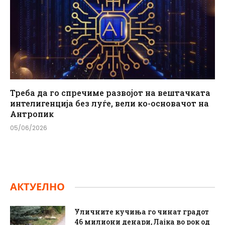
Треба да го спречиме развојот на вештачката
интелигенција без луѓе, вели ко-основачот на
Антропик
05/06/2026
АКТУЕЛНО
Уличните кучиња го чинат градот
46 милиони денари, Лајка во рок од