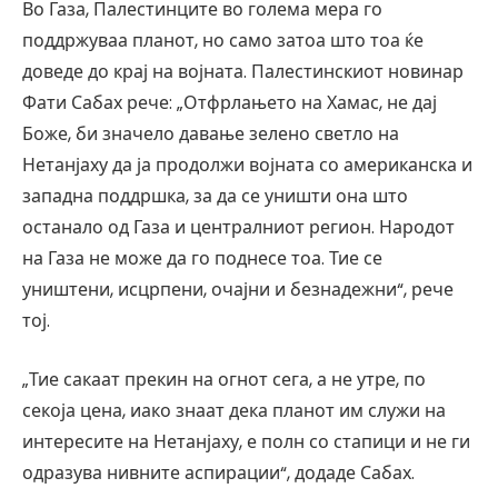
Во Газа, Палестинците во голема мера го
поддржуваа планот, но само затоа што тоа ќе
доведе до крај на војната. Палестинскиот новинар
Фати Сабах рече: „Отфрлањето на Хамас, не дај
Боже, би значело давање зелено светло на
Нетанјаху да ја продолжи војната со американска и
западна поддршка, за да се уништи она што
останало од Газа и централниот регион. Народот
на Газа не може да го поднесе тоа. Тие се
уништени, исцрпени, очајни и безнадежни“, рече
тој.
„Тие сакаат прекин на огнот сега, а не утре, по
секоја цена, иако знаат дека планот им служи на
интересите на Нетанјаху, е полн со стапици и не ги
одразува нивните аспирации“, додаде Сабах.