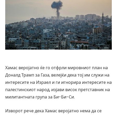
Хамас веројатно ќе го отфрли мировниот план на
Доналд Трамп за Газа, велејќи дека тој им служи на
интересите на Израел и ги игнорира интересите на
палестинскиот народ, изјави висок претставник на
милитантната група за Би-Би-Си.
Изворот рече дека Хамас веројатно нема да се