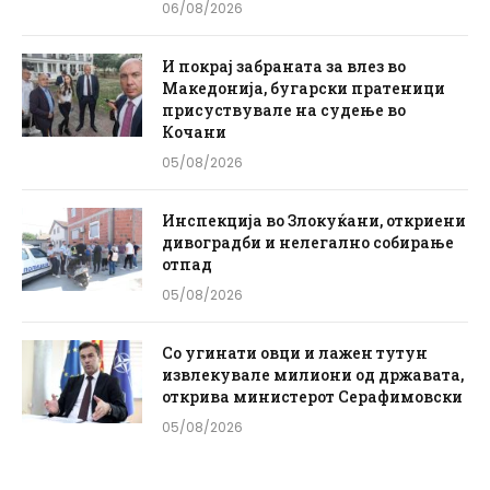
06/08/2026
И покрај забраната за влез во
Македонија, бугарски пратеници
присуствувале на судење во
Кочани
05/08/2026
Инспекција во Злокуќани, откриени
дивоградби и нелегално собирање
отпад
05/08/2026
Со угинати овци и лажен тутун
извлекувале милиони од државата,
открива министерот Серафимовски
05/08/2026