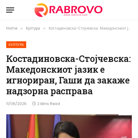
Home
Култура
Костадиновска-Стојчевска: Македонскиот јазик е игнориран, Гаши да закаже надзорна расправа
»
»
КУЛТУРА
Костадиновска-Стојчевска:
Македонскиот јазик е
игнориран, Гаши да закаже
надзорна расправа
11/06/2026
2 Mins Read