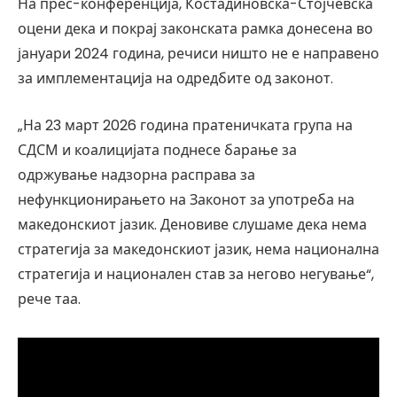
На прес-конференција, Костадиновска-Стојчевска
оцени дека и покрај законската рамка донесена во
јануари 2024 година, речиси ништо не е направено
за имплементација на одредбите од законот.
„На 23 март 2026 година пратеничката група на
СДСМ и коалицијата поднесе барање за
одржување надзорна расправа за
нефункционирањето на Законот за употреба на
македонскиот јазик. Деновиве слушаме дека нема
стратегија за македонскиот јазик, нема национална
стратегија и национален став за негово негување“,
рече таа.