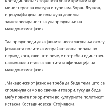
Костадиновска-Стојчевска упати критики и до
министерот за култура и туризам, Зоран Љутков,
оценувајќи дека не покажува доволна
заинтересираност за унапредување на
македонскиот јазик.
Таа предупреди дека јавните несогласувања околу
јазичната политика испраќаат лоша порака во
период кога, како што рече, е потребен единствен
национален став за заштита и афирмација на
македонскиот јазик.
„Македонскиот јазик не треба да биде тема што се
споменува само во свечени говори, туку да биде
меѓу првите приоритети во културните политики“,
истакна Костадиновска-Стојчевска.