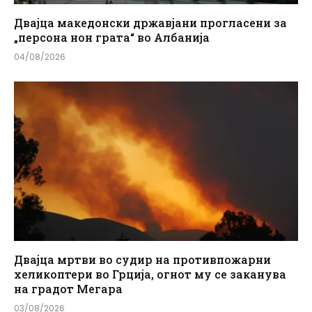
Двајца македонски државјани прогласени за
„персона нон грата“ во Албанија
04/08/2026
Двајца мртви во судир на противпожарни
хеликоптери во Грција, огнот му се заканува
на градот Мегара
03/08/2026