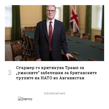
Стармер го критикува Трамп за
„ужасните“ забелешки за британските
трупите на НАТО во Авганистан
Advertisement