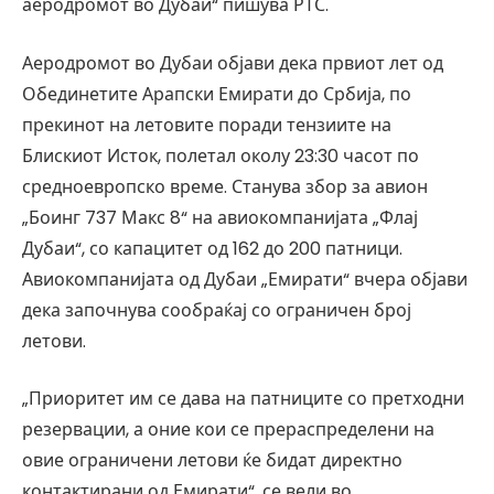
аеродромот во Дубаи“ пишува РТС.
Аеродромот во Дубаи објави дека првиот лет од
Обединетите Арапски Емирати до Србија, по
прекинот на летовите поради тензиите на
Блискиот Исток, полетал околу 23:30 часот по
средноевропско време. Станува збор за авион
„Боинг 737 Макс 8“ на авиокомпанијата „Флај
Дубаи“, со капацитет од 162 до 200 патници.
Авиокомпанијата од Дубаи „Емирати“ вчера објави
дека започнува сообраќај со ограничен број
летови.
„Приоритет им се дава на патниците со претходни
резервации, а оние кои се прераспределени на
овие ограничени летови ќе бидат директно
контактирани од Емирати“, се вели во