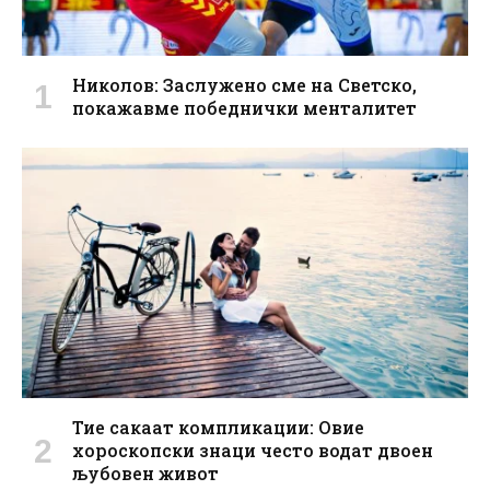
Николов: Заслужено сме на Светско,
покажавме победнички менталитет
Тие сакаат компликации: Овие
хороскопски знаци често водат двоен
љубовен живот