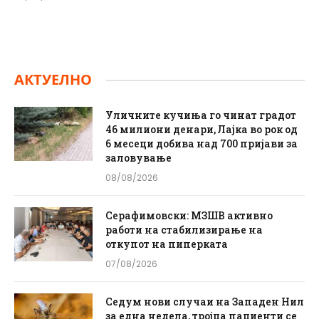
АКТУЕЛНО
Уличните кучиња го чинат градот
46 милиони денари, Лајка во рок од
6 месеци добива над 700 пријави за
заловување
08/08/2026
Серафимовски: МЗШВ активно
работи на стабилизирање на
откупот на пиперката
07/08/2026
Седум нови случаи на Западен Нил
за една недела, тројца пациенти се