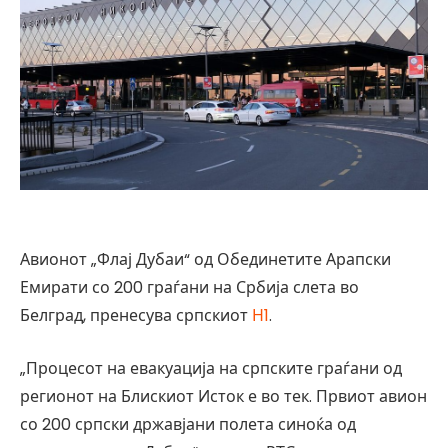
Авионот „Флај Дубаи“ од Обединетите Арапски
Емирати со 200 граѓани на Србија слета во
Белград, пренесува српскиот
Н1
.
„Процесот на евакуација на српските граѓани од
регионот на Блискиот Исток е во тек. Првиот авион
со 200 српски државјани полета синоќа од