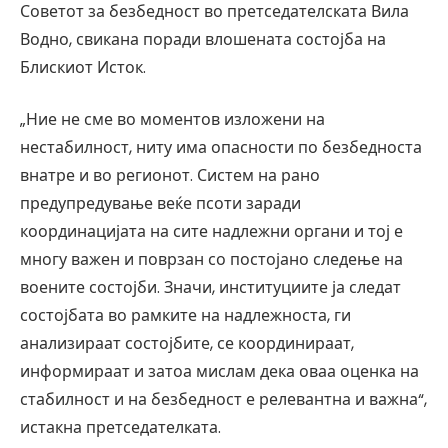
Советот за безбедност во претседателската Вила
Водно, свикана поради влошената состојба на
Блискиот Исток.
„Ние не сме во моментов изложени на
нестабилност, ниту има опасности по безбедноста
внатре и во регионот. Систем на рано
предупредување веќе псоти заради
координацијата на сите надлежни органи и тој е
многу важен и поврзан со постојано следење на
воените состојби. Значи, институциите ја следат
состојбата во рамките на надлежноста, ги
анализираат состојбите, се координираат,
информираат и затоа мислам дека оваа оценка на
стабилност и на безбедност е релевантна и важна“,
истакна претседателката.