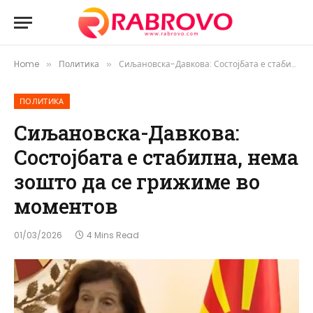
Home
Политика
Сиљановска-Давкова: Состојбата е стабилна, нема зошто да се грижиме во моментов
»
»
ПОЛИТИКА
Сиљановска-Давкова:
Состојбата е стабилна, нема
зошто да се грижиме во
моментов
01/03/2026
4 Mins Read