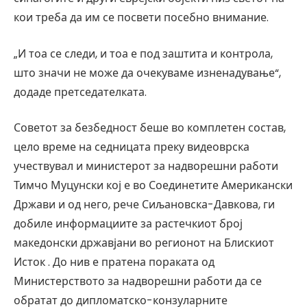
кои треба да им се посвети посебно внимание.
„И тоа се следи, и тоа е под заштита и контрола,
што значи не може да очекуваме изненадување“,
додаде претседателката.
Советот за безбедност беше во комплетен состав,
цело време на седницата преку видеоврска
учествувал и министерот за надворешни работи
Тимчо Муцунски кој е во Соединетите Американски
Држави и од него, рече Сиљановска-Давкова, ги
добиле информациите за растечкиот број
македонски државјани во регионот на Блискиот
Исток . До нив е пратена пораката од
Министерството за надворешни работи да се
обратат до дипломатско-конзуларните