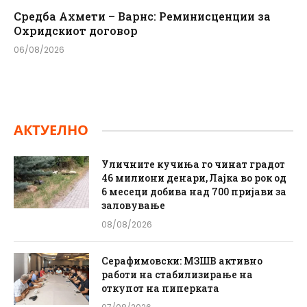
Средба Ахмети – Варнс: Реминисценции за
Охридскиот договор
06/08/2026
АКТУЕЛНО
Уличните кучиња го чинат градот
46 милиони денари, Лајка во рок од
6 месеци добива над 700 пријави за
заловување
08/08/2026
Серафимовски: МЗШВ активно
работи на стабилизирање на
откупот на пиперката