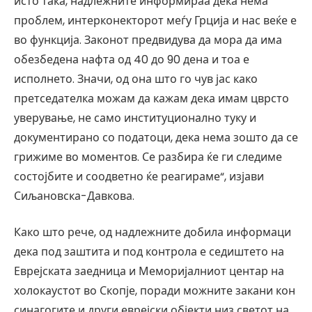
исто така, надлежните информираа дека нема
проблем, интерконекторот меѓу Грција и нас веќе е
во функција. Законот предвидува да мора да има
обезбедена нафта од 40 до 90 дена и тоа е
исполнето. Значи, од она што го чув јас како
претседателка можам да кажам дека имам цврсто
уверување, не само институционално туку и
документирано со податоци, дека нема зошто да се
грижиме во моментов. Се разбира ќе ги следиме
состојбите и соодветно ќе реагираме“, изјави
Сиљановска-Давкова.
Како што рече, од надлежните добила информаци
дека под заштита и под контрола е седиштето на
Еврејската заедница и Меморијалниот центар на
холокаустот во Скопје, поради можните закани кон
синагогите и други еврејски објекти низ светот на