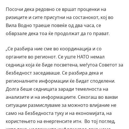
Посочи дека редовно се вршат проценки на
ризиците и сите присутни на состанокот, кој во
Вила Водно траеше повеќе од два часа, се
обврзале дека тоа ќе продолжат да го прават.
„Се разбира ние сме во координација и со
органите во регионот. Се уште НАТО немал
седница која ќе биде посветена, меѓутоа Советот за
безбедност заседаваше. Се разбира дека и
регионалните информации ќе бидат споделени.
Долга беше седницата заради темелноста на
анализите и на информациите. Секогаш во вакви
ситуации размислуваме за можното влијание не
само на безбедноста туку и на економијата, на
користењето на енергенсите итн. Во тој поглед,