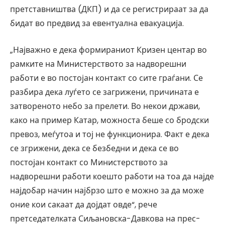
претставништва (ДКП) и да се регистрираат за да
бидат во предвид за евентуална евакуација.
„Најважно е дека формираниот Кризен центар во
рамките на Министерството за надворешни
работи е во постојан контакт со сите граѓани. Се
разбира дека луѓето се загрижени, причината е
затвореното небо за прелети. Во некои држави,
како на пример Катар, можноста беше со бродски
превоз, меѓутоа и тој не функционира. Факт е дека
се згрижени, дека се безбедни и дека се во
постојан контакт со Министерството за
надворешни работи коешто работи на тоа да најде
најдобар начин најбрзо што е можно за да може
оние кои сакаат да дојдат овде“, рече
претседателката Сиљановска-Давкова на прес-