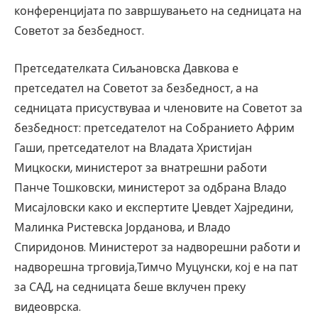
конференцијата по завршувањето на седницата на
Советот за безбедност.
Претседателката Сиљановска Давкова е
претседател на Советот за безбедност, а на
седницата присуствуваа и членовите на Советот за
безбедност: претседателот на Собранието Африм
Гаши, претседателот на Владата Христијан
Мицкоски, министерот за внатрешни работи
Панче Тошковски, министерот за одбрана Владо
Мисајловски како и експертите Џевдет Хајредини,
Малинка Ристевска Јорданова, и Владо
Спиридонов. Министерот за надворешни работи и
надворешна трговија,Тимчо Муцунски, кој е на пат
за САД, на седницата беше вклучен преку
видеоврска.