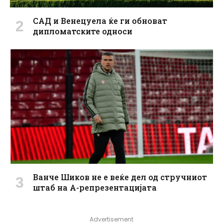
САД и Венецуела ќе ги обноват
дипломатските односи
Ванче Шиков не е веќе дел од стручниот
штаб на А-репрезентацијата
Advertisement