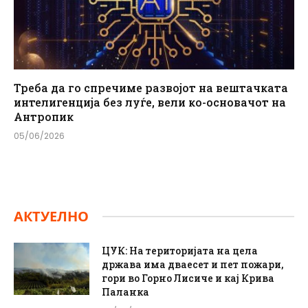
Треба да го спречиме развојот на вештачката
интелигенција без луѓе, вели ко-основачот на
Антропик
05/06/2026
АКТУЕЛНО
ЦУК: На територијата на цела
држава има дваесет и пет пожари,
гори во Горно Лисиче и кај Крива
Паланка