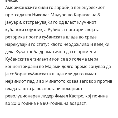
влада.
Американските сили го заробија венецуелскиот
претседател Николас Мадуро во Каракас на 3
јануари, отстранувајќи го од власт клучниот
кубански сојузник, а Рубио ја повтори својата
реторика против кубанската влада во среда,
нарекувајќи го статус квото неодржливо и велејќи
дека Куба треба драматично да се промени.
Кубанските егзиланти кои се во голема мера
концентрирани во Мајами долго време сонуваа да
ја соборат кубанската влада или да го видат
нејзиниот пад и во минатото коваа заговор против
владата што ја воспостави покојниот
револуционерен лидер Фидел Кастро, кој почина
во 2016 година на 90-годишна возраст.