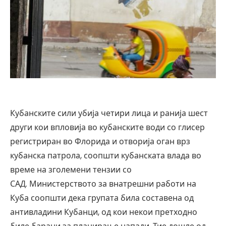
Кубанските сили убија четири лица и ранија шест
други кои впловија во кубанските води со глисер
регистриран во Флорида и отворија оган врз
кубанска патрола, соопшти кубанската влада во
време на зголемени тензии со
САД. Министерството за внатрешни работи на
Куба соопшти дека групата била составена од
антивладини Кубанци, од кои некои претходно