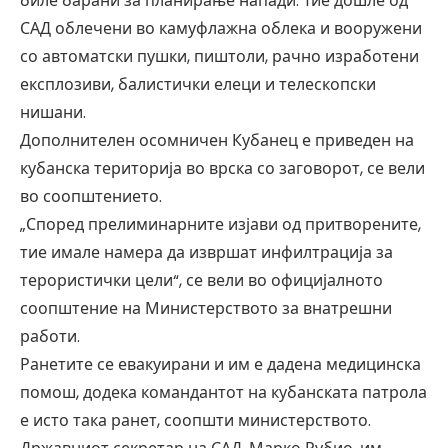
биле барани за планирање напади. Тие дошле од
САД облечени во камуфлажна облека и вооружени
со автоматски пушки, пиштоли, рачно изработени
експлозиви, балистички елеци и телескопски
нишани.
Дополнителен осомничен Кубанец е приведен на
кубанска територија во врска со заговорот, се вели
во соопштението.
„Според прелиминарните изјави од притворените,
тие имале намера да извршат инфилтрација за
терористички цели“, се вели во официјалното
соопштение на Министерството за внатрешни
работи.
Ранетите се евакуирани и им е дадена медицинска
помош, додека командантот на кубанската патрола
е исто така ранет, соопшти министерството.