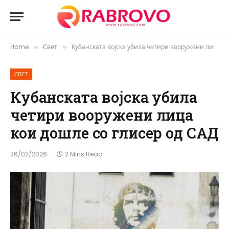
Home
Свет
Кубанската војска убила четири вооружени лица кои дошле со глисер од САД
»
»
СВЕТ
Кубанската војска убила
четири вооружени лица
кои дошле со глисер од САД
26/02/2026
2 Mins Read