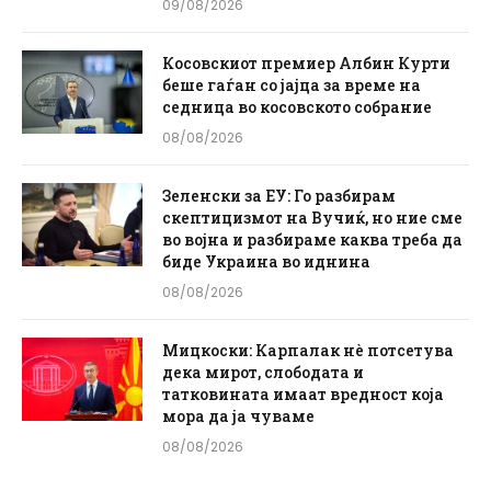
09/08/2026
Косовскиот премиер Албин Курти
беше гаѓан со јајца за време на
седница во косовското собрание
08/08/2026
Зеленски за ЕУ: Го разбирам
скептицизмот на Вучиќ, но ние сме
во војна и разбираме каква треба да
биде Украина во иднина
08/08/2026
Мицкоски: Карпалак нè потсетува
дека мирот, слободата и
татковината имаат вредност која
мора да ја чуваме
08/08/2026