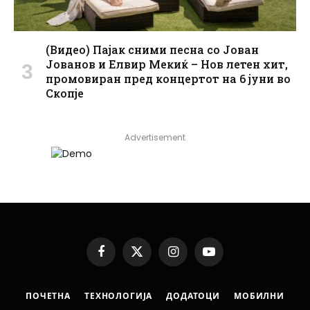
(Видео) Пајак сними песна со Јован
Јованов и Елвир Мекиќ – Нов летен хит,
промовиран пред концертот на 6 јуни во
Скопје
Advertisement
Facebook
X
Instagram
YouTube
(Twitter)
ПОЧЕТНА
ТЕХНОЛОГИЈА
ДОДАТОЦИ
МОБИЛНИ