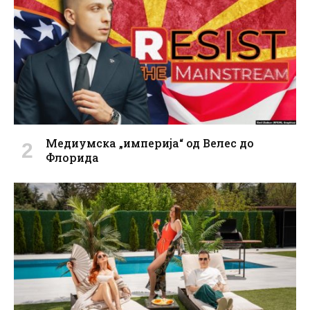
Медиумска „империја“ од Велес до
Флорида