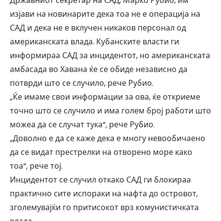
Државниот секретар на САД, Марко Рубио, им
изјави на новинарите дека тоа не е операција на
САД и дека не е вклучен никаков персонал од
американската влада. Кубанските власти ги
информираа САД за инцидентот, но американската
амбасада во Хавана ќе се обиде независно да
потврди што се случило, рече Рубио.
„Ќе имаме свои информации за ова, ќе откриеме
точно што се случило и има голем број работи што
можеа да се случат тука“, рече Рубио.
„Доволно е да се каже дека е многу невообичаено
да се видат престрелки на отворено море како
тоа“, рече тој.
Инцидентот се случил откако САД ги блокираа
практично сите испораки на нафта до островот,
зголемувајќи го притисокот врз комунистичката