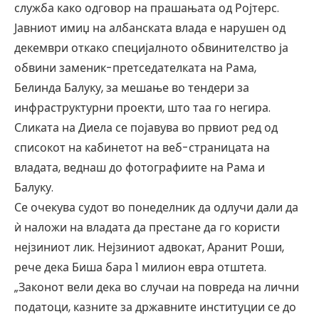
служба како одговор на прашањата од Ројтерс.
Јавниот имиџ на албанската влада е нарушен од
декември откако специјалното обвинителство ја
обвини заменик-претседателката на Рама,
Белинда Балуку, за мешање во тендери за
инфраструктурни проекти, што таа го негира.
Сликата на Диела се појавува во првиот ред од
списокот на кабинетот на веб-страницата на
владата, веднаш до фотографиите на Рама и
Балуку.
Се очекува судот во понеделник да одлучи дали да
ѝ наложи на владата да престане да го користи
нејзиниот лик. Нејзиниот адвокат, Аранит Роши,
рече дека Биша бара 1 милион евра отштета.
„Законот вели дека во случаи на повреда на лични
податоци, казните за државните институции се до