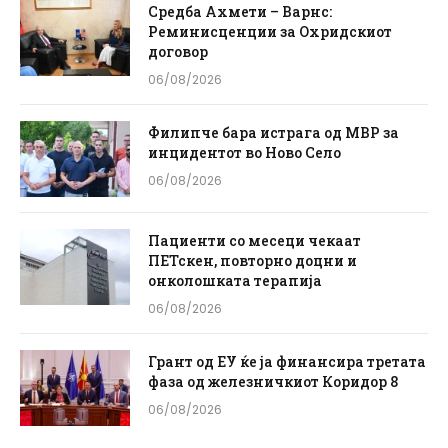
Средба Ахмети – Варнс:
Реминисценции за Охридскиот
договор
06/08/2026
Филипче бара истрага од МВР за
инцидентот во Ново Село
06/08/2026
Пациенти со месеци чекаат
ПЕТскен, повторно доцни и
онколошката терапија
06/08/2026
Грант од ЕУ ќе ја финансира третата
фаза од железничкиот Коридор 8
06/08/2026