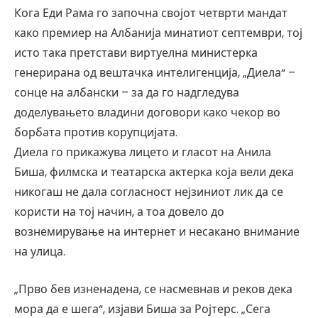
Кога Еди Рама го започна својот четврти мандат
како премиер на Албанија минатиот септември, тој
исто така претстави виртуелна министерка
генерирана од вештачка интелигенција, „Диела“ –
сонце на албански – за да го надгледува
доделувањето владини договори како чекор во
борбата против корупцијата.
Диела го прикажува лицето и гласот на Анила
Биша, филмска и театарска актерка која вели дека
никогаш не дала согласност нејзиниот лик да се
користи на тој начин, а тоа довело до
вознемирување на интернет и несакано внимание
на улица.
„Прво бев изненадена, се насмевнав и реков дека
мора да е шега“, изјави Биша за Ројтерс. „Сега