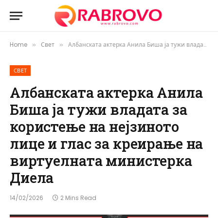
Home
Свет
Албанската актерка Анила Биша ја тужи владата за користење на нејзиното лице и глас за креирање на виртуелната министерка Диела
»
»
СВЕТ
Албанската актерка Анила
Биша ја тужи владата за
користење на нејзиното
лице и глас за креирање на
виртуелната министерка
Диела
14/02/2026
2 Mins Read