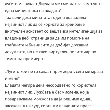
луѓето ме викаат Диела и ме сметаат за само уште
една министерка на владата“.
Таа вели дека минатата година дозволила
нејзиниот лик да се користи за креирање
виртуелен асистент со вештачка интелигенција за
владина веб-страница за да им помогне на
граѓаните и бизнисите да добијат државни
документи, но не како виртуелен политичар во
тимот на премиерот.
„Луѓето кои не го сакаат премиерот, сега ме мразат
и мене“.
Владата негира дека несоодветно го користела
нејзиниот лик. „Тужбата е бесмислена, но ја
поздравуваме можноста да ја решиме еднаш
засекогаш на суд“, соопшти владината прес-