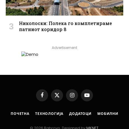
Николоски: Полека го комплетираме
патниот коридор 8
Advertisement
Facebook
X
Instagram
YouTube
(Twitter)
ПОЧЕТНА
ТЕХНОЛОГИЈА
ДОДАТОЦИ
МОБИЛНИ
© 2026 Rabrovo. Designed by
MKNET
.