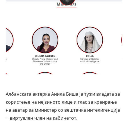
Албанската актерка Анила Биша ја тужи владата за
користење на нејзиното лице и глас за креирање
на аватар за министер со вештачка интелигенција
– виртуелен член на кабинетот.