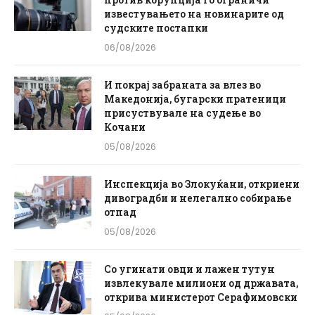
известувањето на новинарите од
судските постапки
06/08/2026
И покрај забраната за влез во
Македонија, бугарски пратеници
присуствувале на судење во
Кочани
05/08/2026
Инспекција во Злокуќани, откриени
дивоградби и нелегално собирање
отпад
05/08/2026
Со угинати овци и лажен тутун
извлекувале милиони од државата,
открива министерот Серафимовски