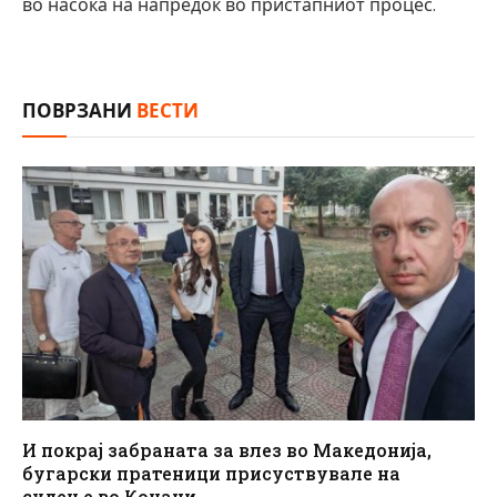
во насока на напредок во пристапниот процес.
ПОВРЗАНИ
ВЕСТИ
И покрај забраната за влез во Македонија,
бугарски пратеници присуствувале на
судење во Кочани