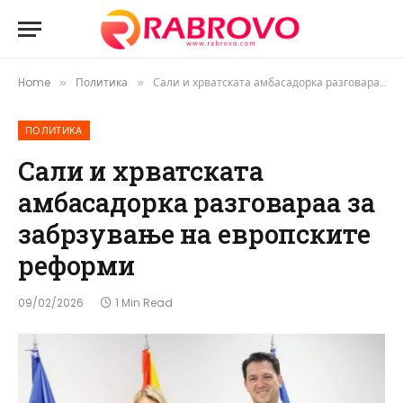
Home
Политика
Сали и хрватската амбасадорка разговараа за забрзување на европските реформи
»
»
ПОЛИТИКА
Сали и хрватската
амбасадорка разговараа за
забрзување на европските
реформи
09/02/2026
1 Min Read