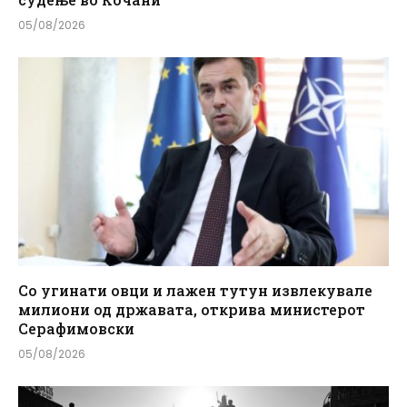
05/08/2026
Со угинати овци и лажен тутун извлекувале
милиони од државата, открива министерот
Серафимовски
05/08/2026