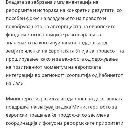
Владата за забрзана имплементација на
реформите и испорака на конкретни резултати, со
посебен фокус на владеењето на правото и
подобрувањето на апсорпцијата на европските
фондови. Соговорниците разговараа и за
значењето на континуираната поддршка од
земјите членки на Европската Унија за процесот на
проширување, како и за важноста од одржување
на позитивниот моментум на европската
интеграција во регионот“, соопштија од Кабинетот
на Сали.
Министерот изразил благодарност за досегашната
поддршка, нагласувајќи дека Министерството за
европски прашања ќе продолжи со засилена
координација и фокус на реформските приоритети