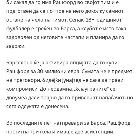
би сакал да го има Рашфорд во својот тим и е
подготвен да се потпре на него доколку самиот
остане на чело на тимот. Сепак, 28-годишниот
фудбалер е среќен во Барса, а клубот е исто така
задоволен од неговите настапи и планира да го
задржи.
Барселона ќе ја активира опцијата да го купи
Рашфорд за 30 милиони евра. Сумата не е предмет
на преговори, бидејќи Јунајтед не сака да прави
компромиси. До неодамна, „блауграните“ се
двоумеа дали трајно да го привлечат напаѓачот, но
сега одлуката е донесена.
Во последните пет натпревари за Барса, Рашфорд
постигна три гола и имаше две асистенции.