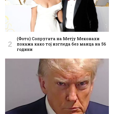
(Фото) Сопругата на Метју Меконахи
покажа како тој изгледа без маица на 56
години