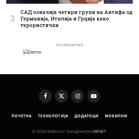
САД означија четири групи на Антифа од
Германија, Италија и Грција како
терористички
Advertisement
Facebook
X
Instagram
YouTube
(Twitter)
ПОЧЕТНА
ТЕХНОЛОГИЈА
ДОДАТОЦИ
МОБИЛНИ
© 2026 Rabrovo. Designed by
MKNET
.