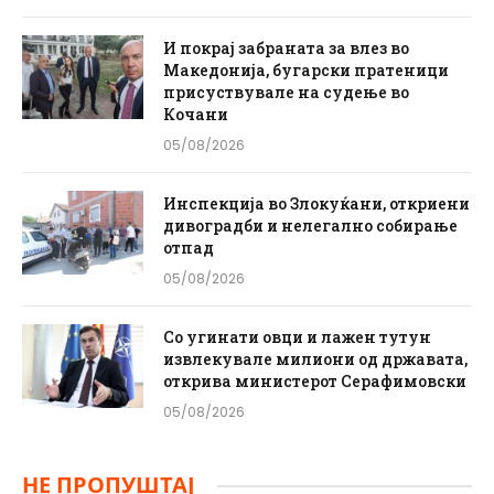
И покрај забраната за влез во
Македонија, бугарски пратеници
присуствувале на судење во
Кочани
05/08/2026
Инспекција во Злокуќани, откриени
дивоградби и нелегално собирање
отпад
05/08/2026
Со угинати овци и лажен тутун
извлекувале милиони од државата,
открива министерот Серафимовски
05/08/2026
НЕ ПРОПУШТАЈ