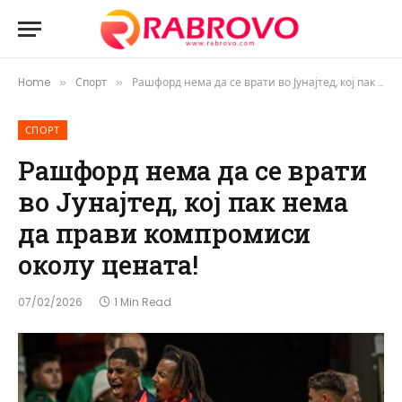
Home
Спорт
Рашфорд нема да се врати во Јунајтед, кој пак нема да прави компромиси околу цената!
»
»
СПОРТ
Рашфорд нема да се врати
во Јунајтед, кој пак нема
да прави компромиси
околу цената!
07/02/2026
1 Min Read