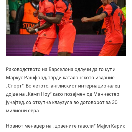
Раководството на Барселона одлучи да го купи
Маркус Рашфорд, тврди каталонското издание
„Спорт“. Во летото, англискиот интернационалец
дојде на „Камп Ноу“ како позајмен од Манчестер
Јунајтед, со откупна клаузула во договорот за 30
милиони евра.
Новиот менаџер на „црвените ѓаволи“ Мајкл Карик