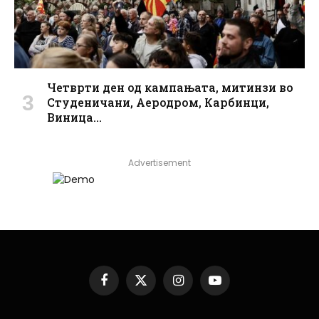
Четврти ден од кампањата, митинзи во
Студеничани, Аеродром, Карбинци,
Виница…
Advertisement
Facebook
X
Instagram
YouTube
(Twitter)