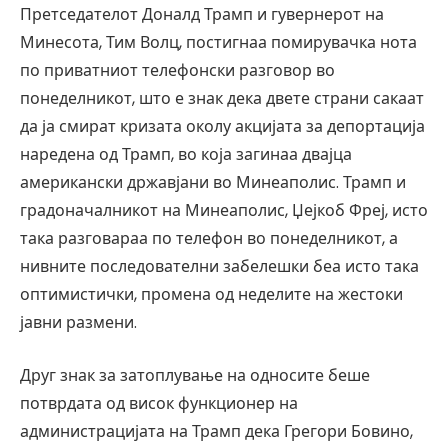
Претседателот Доналд Трамп и гувернерот на
Минесота, Тим Волц, постигнаа помирувачка нота
по приватниот телефонски разговор во
понеделникот, што е знак дека двете страни сакаат
да ја смират кризата околу акцијата за депортација
наредена од Трамп, во која загинаа двајца
американски државјани во Минеаполис. Трамп и
градоначалникот на Минеаполис, Џејкоб Фреј, исто
така разговараа по телефон во понеделникот, а
нивните последователни забелешки беа исто така
оптимистички, промена од неделите на жестоки
јавни размени.
Друг знак за затоплување на односите беше
потврдата од висок функционер на
администрацијата на Трамп дека Грегори Бовино,