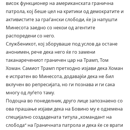
висок функционер на американската гранична
патрола, кој беше цел на критики од демократите и
активистите за граѓански слободи, ќе ја напушти
Минесота заедно со некои од агентите
распоредени со него.
Службеникот, кој зборуваше под услов да остане
анонимен, рече дека него ќе го замени
таканаречениот граничен цар на Трамп, Том
Хоман. Самиот Трамп претходно изјави дека Хоман
е испратен во Минесота, додавајќи дека не бил
вклучен во репресијата, но ги познава и ги сака
многу од луѓето таму.
Подоцна во понеделник, друго лице запознаено со
ова прашање изјави дека на Бовино му е одземена
специјално создадената титула „командант на
слобода“ на Граничната патрола и дека ќе се врати