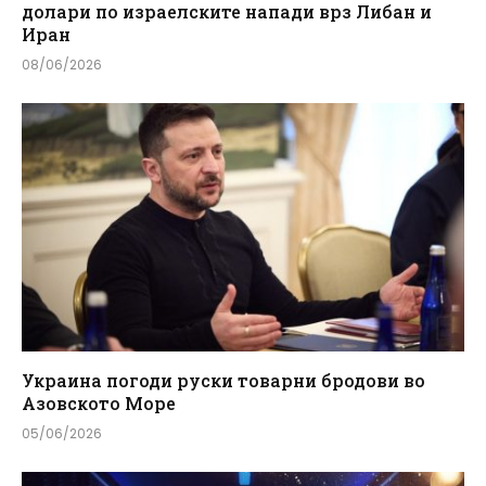
долари по израелските напади врз Либан и
Иран
08/06/2026
Украина погоди руски товарни бродови во
Азовското Море
05/06/2026