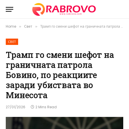
Home
Свет
Трамп го смени шефот на граничната патрола Бовино, по реакциите заради убиствата во Минесота
»
»
СВЕТ
Трамп го смени шефот на
граничната патрола
Бовино, по реакциите
заради убиствата во
Минесота
27/01/2026
2 Mins Read