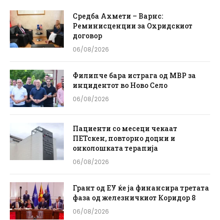
Средба Ахмети – Варнс:
Реминисценции за Охридскиот
договор
06/08/2026
Филипче бара истрага од МВР за
инцидентот во Ново Село
06/08/2026
Пациенти со месеци чекаат
ПЕТскен, повторно доцни и
онколошката терапија
06/08/2026
Грант од ЕУ ќе ја финансира третата
фаза од железничкиот Коридор 8
06/08/2026