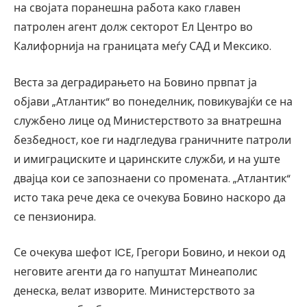
на својата поранешна работа како главен
патролен агент долж секторот Ел Центро во
Калифорнија на границата меѓу САД и Мексико.
Веста за деградирањето на Бовино првпат ја
објави „Атлантик“ во понеделник, повикувајќи се на
службено лице од Министерството за внатрешна
безбедност, кое ги надгледува граничните патроли
и имиграциските и царинските служби, и на уште
двајца кои се запознаени со промената. „Атлантик“
исто така рече дека се очекува Бовино наскоро да
се пензионира.
Се очекува шефот ICE, Грегори Бовино, и некои од
неговите агенти да го напуштат Минеаполис
денеска, велат изворите. Министерството за