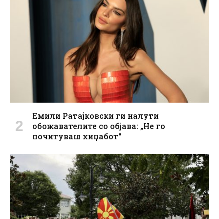
Емили Ратајковски ги налути
обожавателите со објава: „Не го
почитуваш хиџабот“