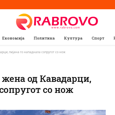
Економија
Политика
Култура
Спорт
арци, пијана го нападнала сопругот со нож
 жена од Кавадарци,
 сопругот со нож