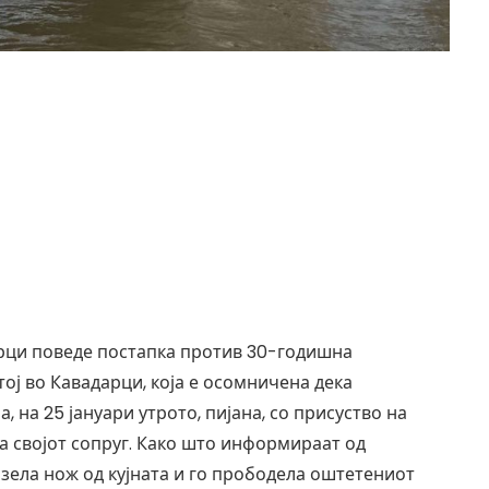
рци поведе постапка против 30-годишна
ој во Кавадарци, која е осомничена дека
, на 25 јануари утрото, пијана, со присуство на
ла својот сопруг. Како што информираат од
 зела нож од кујната и го прободела оштетениот