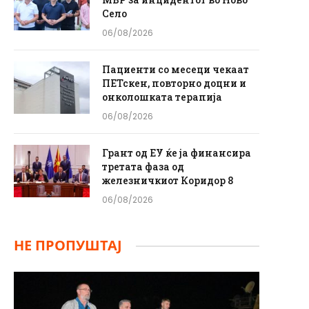
Село
06/08/2026
Пациенти со месеци чекаат
ПЕТскен, повторно доцни и
онколошката терапија
06/08/2026
Грант од ЕУ ќе ја финансира
третата фаза од
железничкиот Коридор 8
06/08/2026
НЕ ПРОПУШТАЈ