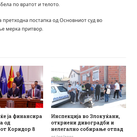
ебела по вратот и телото.
на претходна постапка од Основниот суд во
ње мерка притвор.
 ќе ја финансира
Инспекција во Злокуќани,
а од
откриени дивоградби и
от Коридор 8
нелегално собирање отпад