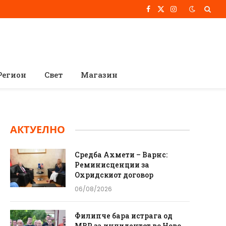
Facebook
X
Instagram
(Twitter)
Регион
Свет
Магазин
АКТУЕЛНО
Средба Ахмети – Варнс:
Реминисценции за
Охридскиот договор
06/08/2026
Филипче бара истрага од
МВР за инцидентот во Ново