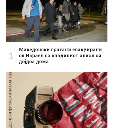
Македонски граѓани евакуирани
од Израел со владиниот авион си
дојдоа дома