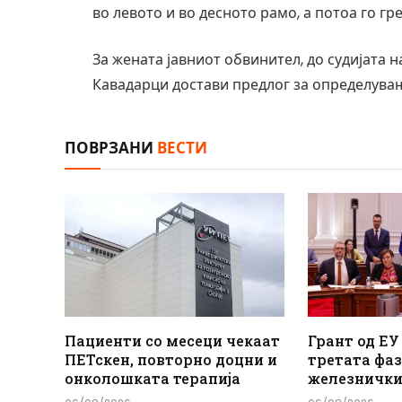
во левото и во десното рамо, а потоа го гр
За жената јавниот обвинител, до судијата 
Кавадарци достави предлог за определува
ПОВРЗАНИ
ВЕСТИ
Пациенти со месеци чекаат
Грант од ЕУ
ПЕТскен, повторно доцни и
третата фаз
онколошката терапија
железнички