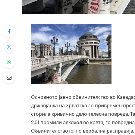
Основното јавно обвинителство во Кавада
државјанка на Хрватска со привремен прест
сторила кривично дело телесна повреда. Таа
2,61 промили алкохол во крвта, го повреди
Обвинителството, по вербална расправија,