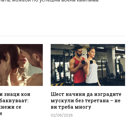
и знаци кои
Шест начини да изградите
 бакнуваат:
мускули без теретана – не
кнежи се
ви треба многу
и
02/06/2026