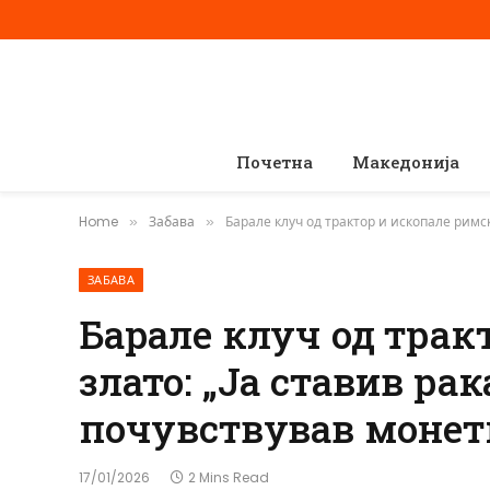
Почетна
Македонија
Home
Забава
Барале клуч од трактор и ископале римск
»
»
ЗАБАВА
Барале клуч од трак
злато: „Ја ставив рак
почувствував монет
17/01/2026
2 Mins Read