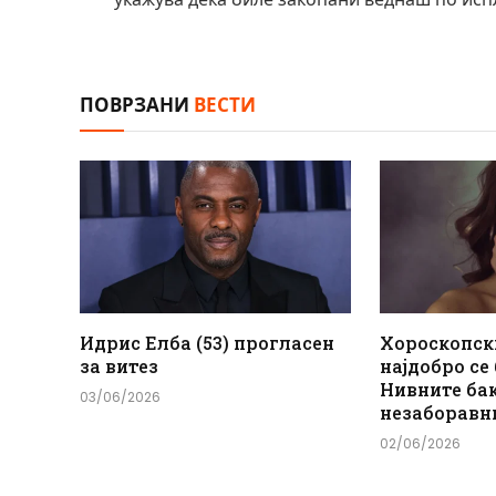
ПОВРЗАНИ
ВЕСТИ
Идрис Елба (53) прогласен
Хороскопск
за витез
најдобро се
Нивните ба
03/06/2026
незаборавн
02/06/2026