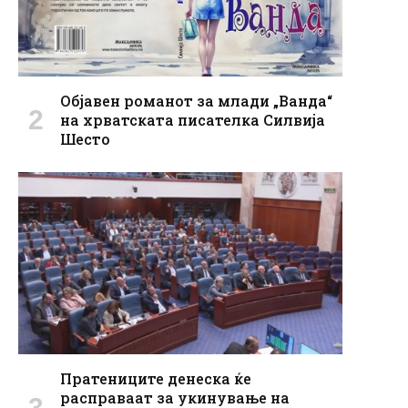
Објавен романот за млади „Ванда“
на хрватската писателка Силвија
Шесто
Пратениците денеска ќе
расправаат за укинување на