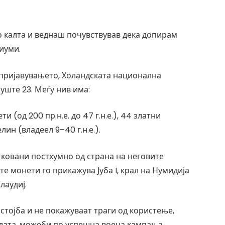
о калта и веднаш почувствував дека допирам
иуми.
 пријавувањето, Холандската национална
уште 23. Меѓу нив има:
 (од 200 пр.н.е. до 47 г.н.е.), 44 златни
ин (владеел 9–40 г.н.е.).
 ковани постхумно од страна на неговите
е монети го прикажува Јуба I, крал на Нумидија
лаудиј.
стојба и не покажуваат траги од користење,
лата, можеби по успешна воена кампања.