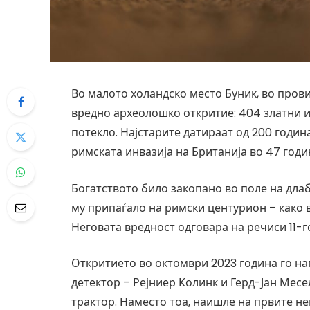
Во малото холандско место Буник, во прови
вредно археолошко откритие: 404 златни 
потекло. Најстарите датираат од 200 годин
римската инвазија на Британија во 47 годи
Богатството било закопано во поле на длаб
му припаѓало на римски центурион – како в
Неговата вредност одговара на речиси 11-
Откритието во октомври 2023 година го на
детектор – Рејниер Колинк и Герд-Јан Месе
трактор. Наместо тоа, наишле на првите н