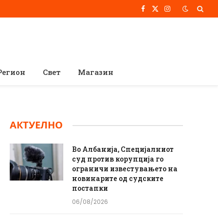
Facebook
X
Instagram
(Twitter)
Регион
Свет
Магазин
АКТУЕЛНО
Во Албанија, Специјалниот
суд против корупција го
ограничи известувањето на
новинарите од судските
постапки
06/08/2026