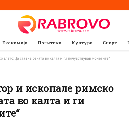
Економија
Политика
Култура
Спорт
о злато: „Ја ставив раката во калта и ги почувствував монетите“
тор и ископале римско
ата во калта и ги
ите“