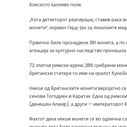
блиското калливо поле.
„Кога детекторот реагираше, ставив рака в
монети“, изјавил Герд-Јан за локалните мед
Првично биле пронајдени 381 монета, а по
агенција за културно наследство пронашла 
72 златни римски ауреи, 288 сребрени монети
британски статери со име на кралот Кунобел
Некои од британските монети веројатно се
синови Тогодумн и Каратак. Една од римскит
(денешен Алжир), а други — императорот К
Фактот дека некои монети се во одлична со
укажува дека биле закопани веднаш по исп