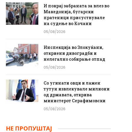
И покрај забраната за влез во
Македонија, бугарски
пратеници присуствувале
на судење во Кочани
05/08/2026
Инспекција во Злокуќани,
откриени дивоградби и
нелегално собирање отпад
05/08/2026
Со угинати овци и лажен
тутун извлекувале милиони
од државата, открива
министерот Серафимовски
05/08/2026
НЕ ПРОПУШТАЈ