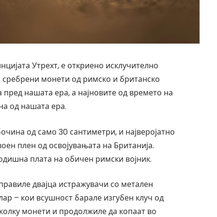
нцијата Утрехт, е откриено исклучително
и сребрени монети од римско и британско
а пред нашата ера, а најновите од времето на
на од нашата ера.
очина од само 30 сантиметри, и најверојатно
оен плен од освојувањата на Британија.
годишна плата на обичен римски војник.
правиле двајца истражувачи со метален
лар – кои всушност барале изгубен клуч од
еколку монети и продолжиле да копаат во