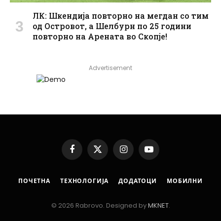
ЛК: Шкендија повторно на мегдан со тим
од Островот, а Шелбурн по 25 години
повторно на Арената во Скопје!
Advertisement
Facebook
X
Instagram
YouTube
(Twitter)
ПОЧЕТНА
ТЕХНОЛОГИЈА
ДОДАТОЦИ
МОБИЛНИ
© 2026 Rabrovo. Designed by
MKNET
.