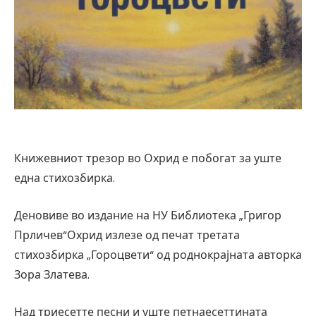
Книжевниот трезор во Охрид е побогат за уште
една стихозбирка.
Деновиве во издание на НУ Библиотека „Григор
Прличев“Охрид излезе од печат третата
стихозбирка „Гороцвети“ од роднокрајната авторка
Зора Златева.
Над триесетте песни и уште петнаесеттината