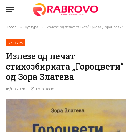
Home
Култура
Излезе од печат стихозбирката „Гороцвети“ од Зора Златева
»
»
КУЛТУРА
Излезе од печат
стихозбирката „Гороцвети“
од Зора Златева
16/01/2026
1 Min Read