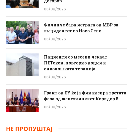
договор
06/08/2026
Филипче бара истрага од МВР за
инцидентот во Ново Село
06/08/2026
Пациенти со месеци чекаат
ПЕТскен, повторно доцни и
онколошката терапија
06/08/2026
Грант од ЕУ ќе ја финансира третата
фаза од железничкиот Коридор 8
06/08/2026
НЕ ПРОПУШТАЈ