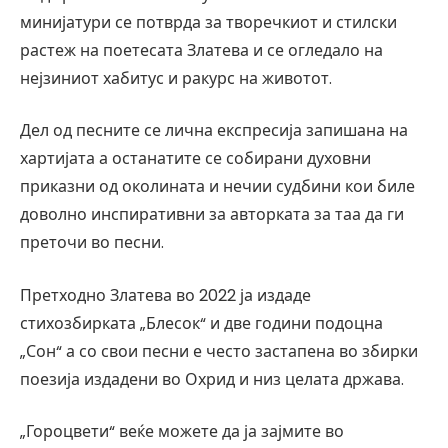
минијатури се потврда за творечкиот и стилски
растеж на поетесата Златева и се огледало на
нејзиниот хабитус и ракурс на животот.
Дел од песните се лична експресија запишана на
хартијата а останатите се собирани духовни
приказни од околината и нечии судбини кои биле
доволно инспиративни за авторката за таа да ги
преточи во песни.
Претходно Златева во 2022 ја издаде
стихозбирката „Блесок“ и две години подоцна
„Сон“ а со свои песни е често застапена во збирки
поезија издадени во Охрид и низ целата држава.
„Гороцвети“ веќе можете да ја зајмите во