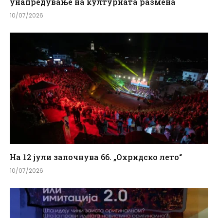
унапредување на културната размена
10/07/2026
На 12 јули започнува 66. „Охридско лето“
10/07/2026