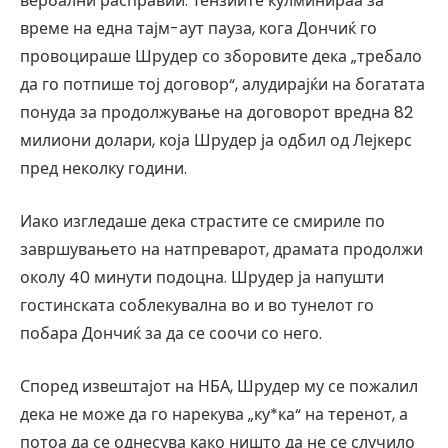
вербални расправии. Тензиите кулминираа за
време на една тајм-аут пауза, кога Дончиќ го
провоцираше Шрудер со зборовите дека „требало
да го потпише тој договор“, алудирајќи на богатата
понуда за продолжување на договорот вредна 82
милиони долари, која Шрудер ја одбил од Лејкерс
пред неколку години.
Иако изгледаше дека страстите се смириле по
завршувањето на натпреварот, драмата продолжи
околу 40 минути подоцна. Шрудер ја напушти
гостинската соблекувална во и во тунелот го
побара Дончиќ за да се соочи со него.
Според извештајот на НБА, Шрудер му се пожалил
дека не може да го нарекува „ку*ка“ на теренот, а
потоа да се однесува како ништо да не се случило