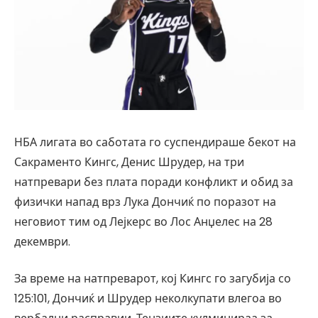
НБА лигата во саботата го суспендираше бекот на
Сакраменто Кингс, Денис Шрудер, на три
натпревари без плата поради конфликт и обид за
физички напад врз Лука Дончиќ по поразот на
неговиот тим од Лејкерс во Лос Анџелес на 28
декември.
За време на натпреварот, кој Кингс го загубија со
125:101, Дончиќ и Шрудер неколкупати влегоа во