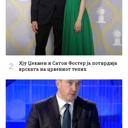
Хју Џекмен и Сатон Фостер ја потврдија
врската на црвениот тепих