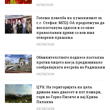
10/08/2026
Голема повелба на хуманизмот за
г.г. Стефан: МПЦ-ОА продолжува да
воспоставува односи и со оние
православни цркви со кои има
отворени прашања
09/08/2026
Обвинителството поднесе постапка
против лицето кое ја предизвикало
сообраќајната несреќа во Радишани
09/08/2026
ЦУК: На територијата на цела
држава има дваесет и пет пожари,
гори во Горно Лисиче и кај Крива
Паланка
09/08/2026