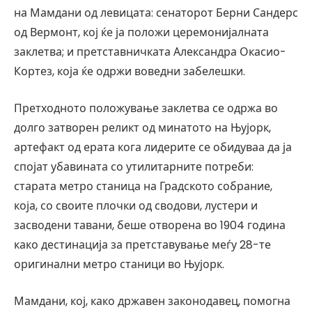
на Мамдани од левицата: сенаторот Берни Сандерс
од Вермонт, кој ќе ја положи церемонијалната
заклетва; и претставничката Александра Окасио-
Кортез, која ќе одржи воведни забелешки.
Претходното положување заклетва се одржа во
долго затворен реликт од минатото на Њујорк,
артефакт од ерата кога лидерите се обидуваа да ја
спојат убавината со утилитарните потреби:
старата метро станица на Градското собрание,
која, со своите плочки од сводови, лустери и
засводени тавани, беше отворена во 1904 година
како дестинација за претставување меѓу 28-те
оригинални метро станици во Њујорк.
Мамдани, кој, како државен законодавец, помогна