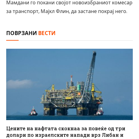
Мамдани го покани својот новоизбраниот комесар
за транспорт, Мајкл Флин, да застане покрај него.
ПОВРЗАНИ
ВЕСТИ
Цените на нафтата скокнаа за повеќе од три
долари по израелските напади врз Либан и