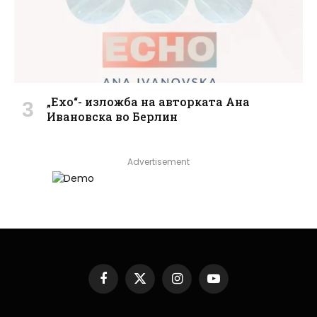
„Ехо“- изложба на авторката Ана
Ивановска во Берлин
Advertisement
Facebook
X
Instagram
YouTube
(Twitter)