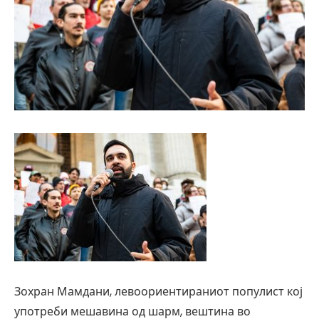
Зохран Мамдани, левоориентираниот популист кој
употреби мешавина од шарм, вештина во