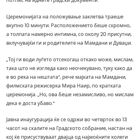
потпис на идните градски документи.
Церемонијата на положување заклетва траеше
вкупно 10 минути. Расположението беше скромно,
а толпата намерно интимна, со околу 20 присутни,
вклучувајќи ги и родителите на Мамдани и Дуваџи.
„Тој ги води луѓето отсекогаш откако може, мислам,
така што не изгледа како неочекувано, туку како да
е во река на нештата“, рече мајката на Мамдани,
филмската режисерка Мира Наир, по кратката
церемонија. „Но, ова беше незамисливо, но мислам
дека е доста убаво.“
Јавна инаугурација ќе се одржи во четврток во 13
часот на скалите на Градското собрание, настан на
кој ќе присуствуваат двајца од најмоќните колеги