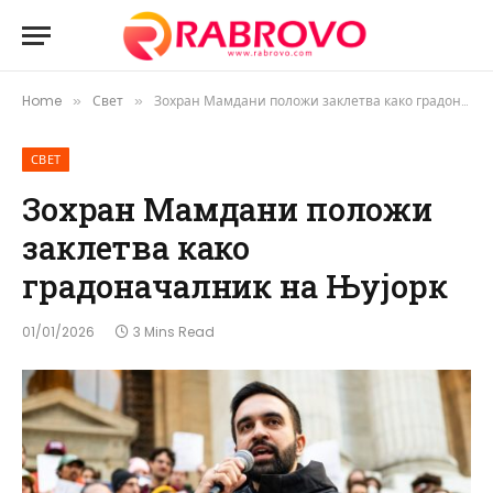
Home
Свет
Зохран Мамдани положи заклетва како градоначалник на Њујорк
»
»
СВЕТ
Зохран Мамдани положи
заклетва како
градоначалник на Њујорк
01/01/2026
3 Mins Read