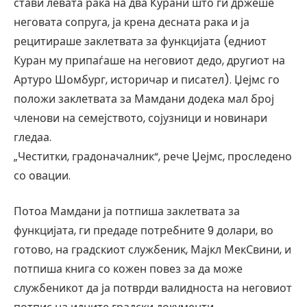
стави левата рака на два Курани што ги држеше
неговата сопруга, ја крена десната рака и ја
рецитираше заклетвата за функцијата (едниот
Куран му припаѓаше на неговиот дедо, другиот на
Артуро Шомбург, историчар и писател). Џејмс го
положи заклетвата за Мамдани додека мал број
членови на семејството, сојузници и новинари
гледаа.
„Честитки, градоначалник“, рече Џејмс, проследено
со овации.
Потоа Мамдани ја потпиша заклетвата за
функцијата, ги предаде потребните 9 долари, во
готово, на градскиот службеник, Мајкл МекСвини, и
потпиша книга со кожен повез за да може
службеникот да ја потврди валидноста на неговиот