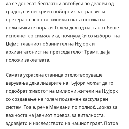
да се донесат бесплатни автобуси во делови од
градот, е и нескриен поборник за транзит и
претерано вешт во кинематската оптика на
политичките пораки. Голем дел од настанот беше
исполнет со симболика, почнувајќи со изборот на
Џејмс, главниот обвинител на Њујорк и
архиантагонист на претседателот Трамп, да ја
положи заклетвата.
Самата украсена станица отелотворуваше
верување дека лидерите на Њујорк можат да го
подобрат животот на милиони жители на Њујорк
со создавање на голем подземен васкуларен
систем. Тоа е, рече Мамдани по полноќ, „доказ за
важноста на јавниот превоз, за ​​виталноста,
здравјето и наследството на нашиот град“. Потоа