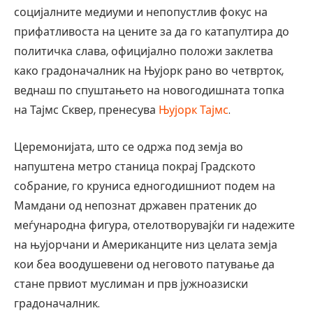
социјалните медиуми и непопустлив фокус на
прифатливоста на цените за да го катапултира до
политичка слава, официјално положи заклетва
како градоначалник на Њујорк рано во четврток,
веднаш по спуштањето на новогодишната топка
на Тајмс Сквер, пренесува
Њујорк Тајмс
.
Церемонијата, што се одржа под земја во
напуштена метро станица покрај Градското
собрание, го круниса едногодишниот подем на
Мамдани од непознат државен пратеник до
меѓународна фигура, отелотворувајќи ги надежите
на њујорчани и Американците низ целата земја
кои беа воодушевени од неговото патување да
стане првиот муслиман и прв јужноазиски
градоначалник.