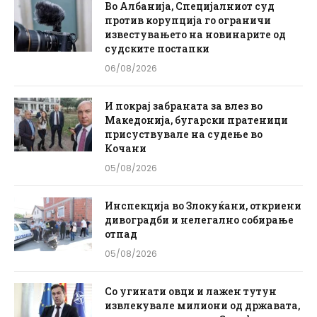
Во Албанија, Специјалниот суд
против корупција го ограничи
известувањето на новинарите од
судските постапки
06/08/2026
И покрај забраната за влез во
Македонија, бугарски пратеници
присуствувале на судење во
Кочани
05/08/2026
Инспекција во Злокуќани, откриени
дивоградби и нелегално собирање
отпад
05/08/2026
Со угинати овци и лажен тутун
извлекувале милиони од државата,