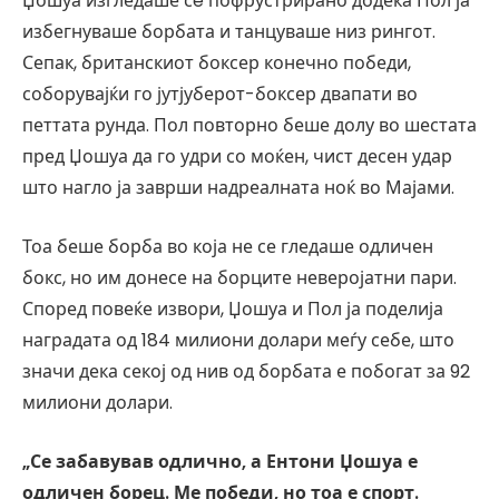
Џошуа изгледаше сè пофрустрирано додека Пол ја
избегнуваше борбата и танцуваше низ рингот.
Сепак, британскиот боксер конечно победи,
соборувајќи го јутјуберот-боксер двапати во
петтата рунда. Пол повторно беше долу во шестата
пред Џошуа да го удри со моќен, чист десен удар
што нагло ја заврши надреалната ноќ во Мајами.
Тоа беше борба во која не се гледаше одличен
бокс, но им донесе на борците неверојатни пари.
Според повеќе извори, Џошуа и Пол ја поделија
наградата од 184 милиони долари меѓу себе, што
значи дека секој од нив од борбата е побогат за 92
милиони долари.
„Се забавував одлично, а Ентони Џошуа е
одличен борец. Ме победи, но тоа е спорт.