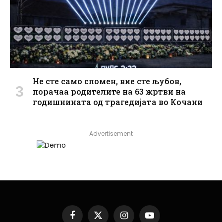
Не сте само спомен, вие сте љубов,
порачаа родителите на 63 жртви на
годишнината од трагедијата во Кочани
Advertisement
Facebook
X
Instagram
YouTube