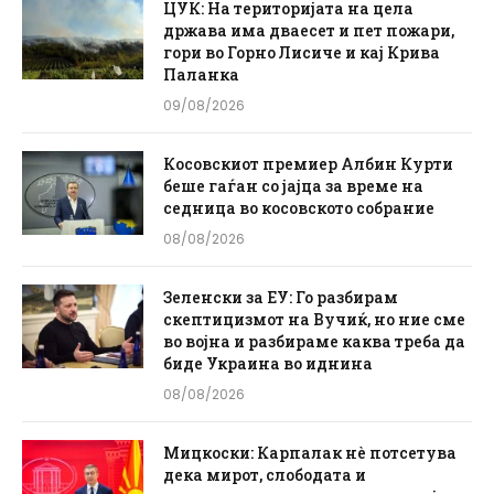
ЦУК: На територијата на цела
држава има дваесет и пет пожари,
гори во Горно Лисиче и кај Крива
Паланка
09/08/2026
Косовскиот премиер Албин Курти
беше гаѓан со јајца за време на
седница во косовското собрание
08/08/2026
Зеленски за ЕУ: Го разбирам
скептицизмот на Вучиќ, но ние сме
во војна и разбираме каква треба да
биде Украина во иднина
08/08/2026
Мицкоски: Карпалак нè потсетува
дека мирот, слободата и