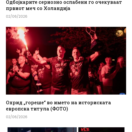
Одбојкарите сериозно ослабени го очекуваат
првиот меч со Холандија
02/06/2026
Охрид „гореше“ во името на историската
европска титула (ФОТО)
02/06/2026