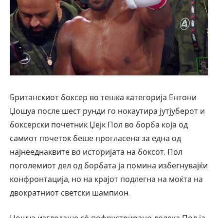
Британскиот боксер во тешка категорија Ентони
Џошуа после шест рунди го нокаутира јутјуберот и
боксерски почетник Џејк Пол во борба која од
самиот почеток беше прогласена за една од
најнееднаквите во историјата на боксот. Пол
поголемиот дел од борбата ја помина избегнувајќи
конфронтација, но на крајот подлегна на моќта на
двократниот светски шампион.