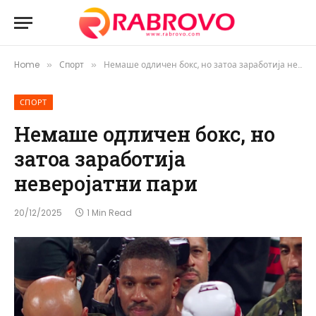
Home
Спорт
Немаше одличен бокс, но затоа заработија неверојатни пари
»
»
СПОРТ
Немаше одличен бокс, но
затоа заработија
неверојатни пари
20/12/2025
1 Min Read