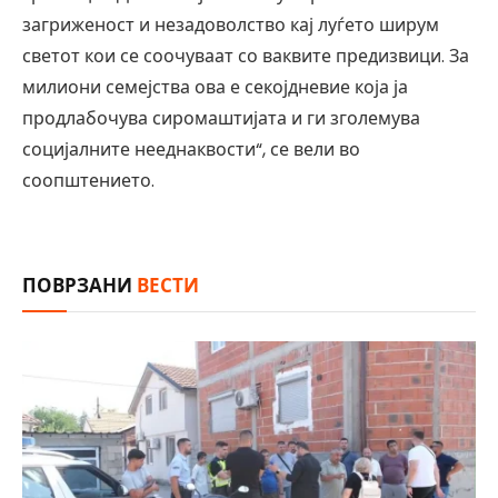
загриженост и незадоволство кај луѓето ширум
светот кои се соочуваат со ваквите предизвици. За
милиони семејства ова е секојдневие која ја
продлабочува сиромаштијата и ги зголемува
социјалните нееднаквости“, се вели во
соопштението.
ПОВРЗАНИ
ВЕСТИ