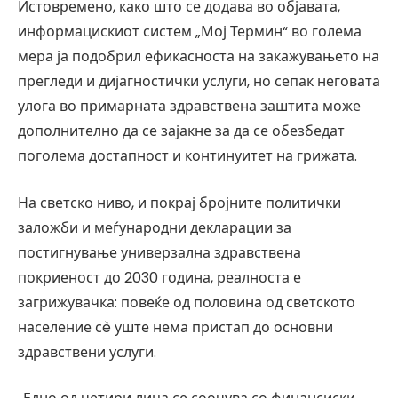
Истовремено, како што се додава во објавата,
информацискиот систем „Мој Термин“ во голема
мера ја подобрил ефикасноста на закажувањето на
прегледи и дијагностички услуги, но сепак неговата
улога во примарната здравствена заштита може
дополнително да се зајакне за да се обезбедат
поголема достапност и континуитет на грижата.
На светско ниво, и покрај бројните политички
заложби и меѓународни декларации за
постигнување универзална здравствена
покриеност до 2030 година, реалноста е
загрижувачка: повеќе од половина од светското
население сè уште нема пристап до основни
здравствени услуги.