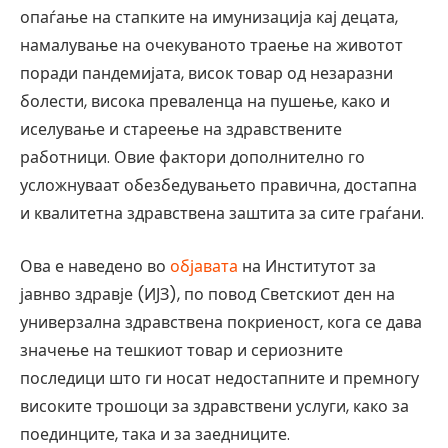
опаѓање на стапките на имунизација кај децата,
намалување на очекуваното траење на животот
поради пандемијата, висок товар од незаразни
болести, висока преваленца на пушење, како и
иселување и стареење на здравствените
работници. Овие фактори дополнително го
усложнуваат обезбедувањето правична, достапна
и квалитетна здравствена заштита за сите граѓани.
Ова е наведено во
објавата
на Институтот за
јавнво здравје (ИЈЗ), по повод Светскиот ден на
универзална здравствена покриеност, кога се дава
значење на тешкиот товар и сериозните
последици што ги носат недостапните и премногу
високите трошоци за здравствени услуги, како за
поединците, така и за заедниците.