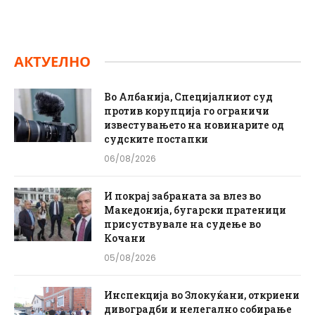
АКТУЕЛНО
Во Албанија, Специјалниот суд
против корупција го ограничи
известувањето на новинарите од
судските постапки
06/08/2026
И покрај забраната за влез во
Македонија, бугарски пратеници
присуствувале на судење во
Кочани
05/08/2026
Инспекција во Злокуќани, откриени
дивоградби и нелегално собирање