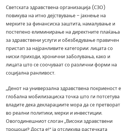
Светската здравствена организација (СЗО)
повикува на итно дејствување – јакнење на
мерките за финансиска заштита, намалување и
постепено елиминирање на директните плаќања
за здравствени услуги и обезбедување правичен
пристап за најранливите категории: лицата со
ниски приходи, хронични заболувања, како и
лицата што се соочуваат со различни форми на
социјална ранливост.
„Денот на универзална здравствена покриеност е
глобална мобилизациска точка што ги потсетува
владите дека декларациите мора да се претворат
во реални политики, мерки и инвестиции.
Овогодинешниот слоган „Високи здравствени
трошоци? Доста е!“ ја отсликува растечката