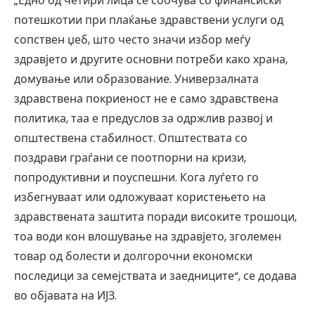
„Едно од четири лица се соочува со финансиски
потешкотии при плаќање здравствени услуги од
сопствен џеб, што често значи избор меѓу
здравјето и другите основни потреби како храна,
домување или образование. Универзалната
здравствена покриеност не е само здравствена
политика, таа е предуслов за одржлив развој и
општествена стабилност. Општествата со
поздрави граѓани се поотпорни на кризи,
попродуктивни и поуспешни. Кога луѓето го
избегнуваат или одложуваат користењето на
здравствената заштита поради високите трошоци,
тоа води кон влошување на здравјето, зголемен
товар од болести и долгорочни економски
последици за семејствата и заедниците“, се додава
во објавата на ИЈЗ.