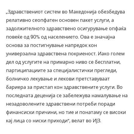
„Здравствениот систем во Македонија обезбедува
релативно сеопфатен основен пакет услуги, а
задолжителното здравствено осигурување опфаќа
повеќе од 90% од населението. Ова е значајна
основа за постигнување напредок кон
универзална здравствена покриеност. Иако голем
дел од услугите на примарно ниво се бесплатни,
партиципациите за специјалистички прегледи,
болничко лекување и лекови претставуваат
бариера за пристап кон здравствените услуги. Во
последната деценија се забележува намалување на
незадоволените здравствени потреби поради
финансиски причини, но тие и понатаму се високи
кај лица со ниски приходи“, велат во ИЈЗ.