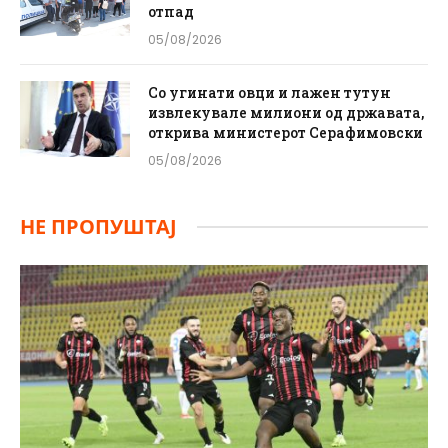
отпад
05/08/2026
Со угинати овци и лажен тутун
извлекувале милиони од државата,
открива министерот Серафимовски
05/08/2026
НЕ ПРОПУШТАЈ