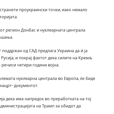
тстранети проукраински точки, иако немало
оријата.
иот регион Донбас и нуклеарната централа
ашања.
 поддржан од САД предлага Украина да ѝ ја
Русија, и покрај фактот дека силите на Кремљ
о речиси четири години војна.
олемата нуклеарна централа во Европа, ќе биде
о нацрт-документот.
ја дека има напредок во преработката на тој
администрацијата на Трамп за обидот да