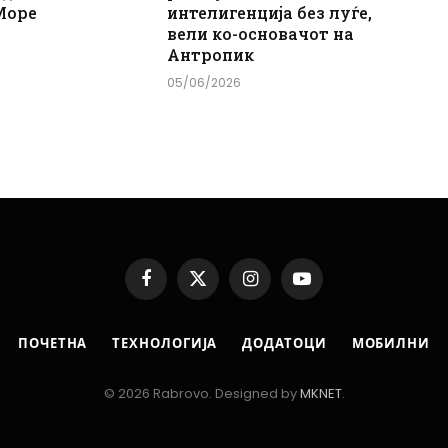
Море
интелигенција без луѓе,
вели ко-основачот на
Антропик
05/06/2026
Facebook
X
Instagram
YouTube
(Twitter)
ПОЧЕТНА
ТЕХНОЛОГИЈА
ДОДАТОЦИ
МОБИЛНИ
© 2026 Rabrovo. Designed by
MKNET
.