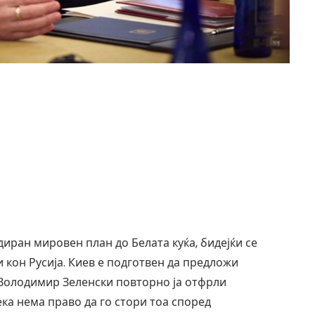
иран мировен план до Белата куќа, бидејќи се
 кон Русија. Киев е подготвен да предложи
 Володимир Зеленски повторно ја отфрли
ека нема право да го стори тоа според