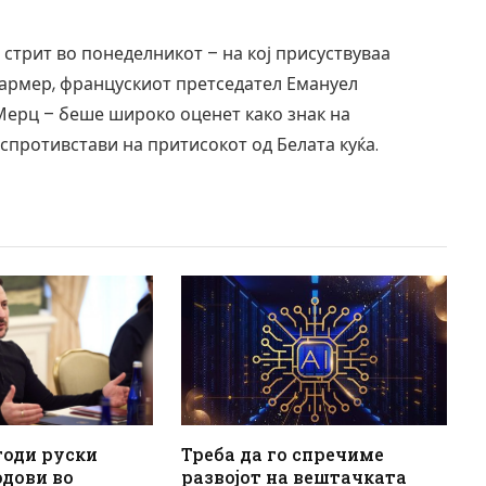
стрит во понеделникот – на кој присуствуваа
тармер, францускиот претседател Емануел
ерц – беше широко оценет како знак на
 спротивстави на притисокот од Белата куќа.
годи руски
Треба да го спречиме
одови во
развојот на вештачката