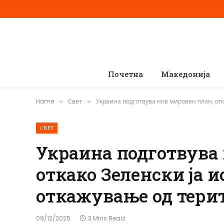
Почетна
Македонија
Home
Свет
Украина подготвува нов мировен план, отк
»
»
СВЕТ
Украина подготвува 
откако Зеленски ја 
откажување од тери
09/12/2025
3 Mins Read