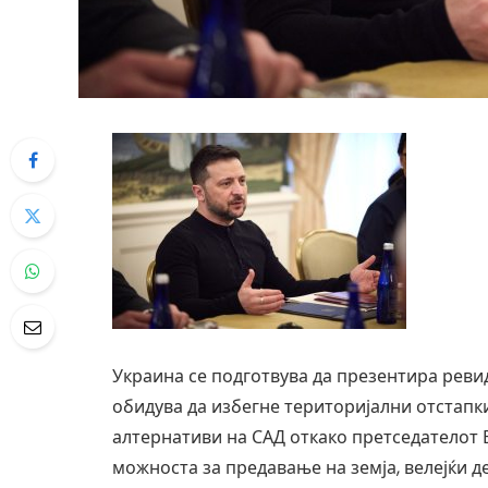
Украина се подготвува да презентира ревид
обидува да избегне територијални отстапки
алтернативи на САД откако претседателот
можноста за предавање на земја, велејќи д