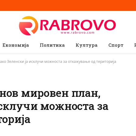
Економија
Политика
Култура
Спорт
ако Зеленски ја исклучи можноста за откажување од територија
нов мировен план,
исклучи можноста за
торија