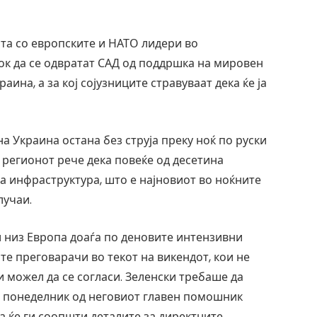
ата со европските и НАТО лидери во
ок да се одвратат САД од поддршка на мировен
аина, а за кој сојузниците стравуваат дека ќе ја
а Украина остана без струја преку ноќ по руски
 регионот рече дека повеќе од десетина
а инфраструктура, што е најновиот во ноќните
лучаи.
и низ Европа доаѓа по деновите интензивни
е преговарачи во текот на викендот, кои не
би можел да се согласи. Зеленски требаше да
о понеделник од неговиот главен помошник
а ќе ги соопшти деталите за директните