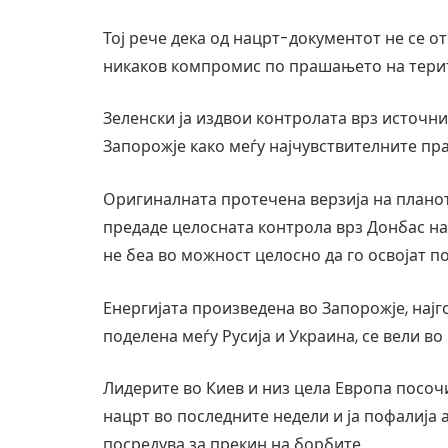
Тој рече дека од нацрт-документот не се о
никаков компромис по прашањето на терит
Зеленски ја издвои контролата врз источн
Запорожје како меѓу најчувствителните пр
Оригиналната протечена верзија на планот
предаде целосната контрола врз Донбас на 
не беа во можност целосно да го освојат п
Енергијата произведена во Запорожје, најг
поделена меѓу Русија и Украина, се вели в
Лидерите во Киев и низ цела Европа посочи
нацрт во последните недели и ја пофалија 
посредува за прекин на борбите.