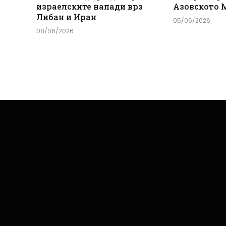
израелските напади врз
Азовското 
Либан и Иран
05/06/2026
08/06/2026