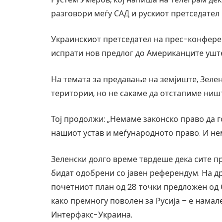
разговори меѓу САД и рускиот претседател
Украинскиот претседател на прес-конферен
испрати нов предлог до Американците уште
На темата за предавање на земјиште, Зелен
територии, но не сакаме да отстапиме ништ
Тој продолжи: „Немаме законско право да г
нашиот устав и меѓународното право. И не
Зеленски долго време тврдеше дека сите п
бидат одобрени со јавен референдум. На др
почетниот план од 28 точки предложен од 
како премногу поволен за Русија – е намал
Интерфакс-Украина.