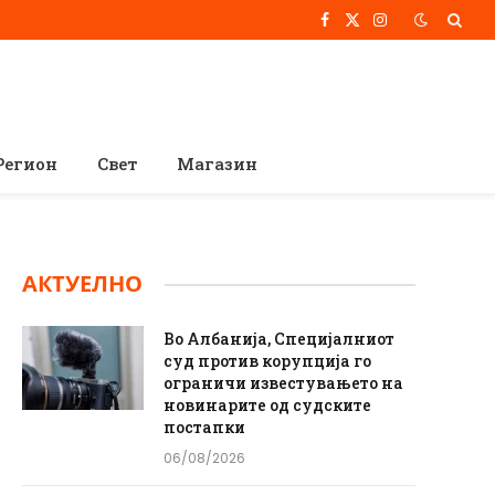
Facebook
X
Instagram
(Twitter)
Регион
Свет
Магазин
АКТУЕЛНО
Во Албанија, Специјалниот
суд против корупција го
ограничи известувањето на
новинарите од судските
постапки
06/08/2026