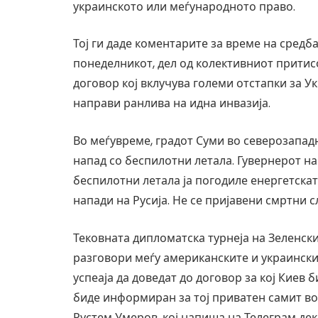
украинското или меѓународното право.
Тој ги даде коментарите за време на средб
понеделникот, дел од колективниот притис
договор кој вклучува големи отстапки за Укр
направи ранлива на идна инвазија.
Во меѓувреме, градот Суми во северозападн
напад со беспилотни летала. Гувернерот на
беспилотни летала ја погодиле енергетскат
напади на Русија. Не се пријавени смртни с
Тековната дипломатска турнеја на Зеленск
разговори меѓу американските и украинскит
успеаја да доведат до договор за кој Киев 
биде информиран за тој приватен самит в
Рустем Умеров, кој напиша на Телеграм дек