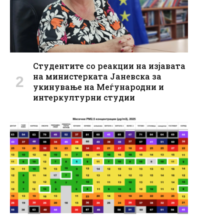
Студентите со реaкции на изјавата
на министерката Јаневска за
укинување на Меѓународни и
интеркултурни студии