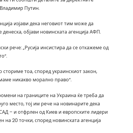
 Владимир Путин.
ција изјави дека неговиот тим може да
 денеска, објави новинската агенција АФП.
ски рече: „Русија инсистира да се откажеме од
о“.
о сториме тоа, според украинскиот закон,
маме никакво морално право“.
ромени на границите на Украина ќе треба да
уго место, тој им рече на новинарите дека
САД – и отфрлен од Киев и европските лидери
ен на 20 точки, според новинската агенција