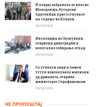
И покрај забраната за влез во
Македонија, бугарски
пратеници присуствувале
на судење во Кочани
05/08/2026
Инспекција во Злокуќани,
откриени дивоградби и
нелегално собирање отпад
05/08/2026
Со угинати овци и лажен
тутун извлекувале милиони
од државата, открива
министерот Серафимовски
05/08/2026
НЕ ПРОПУШТАЈ