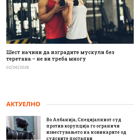
Шест начини да изградите мускули без
теретана – не ви треба многу
02/06/2026
АКТУЕЛНО
Во Албанија, Специјалниот суд
против корупција го ограничи
известувањето на новинарите од
судските постапки