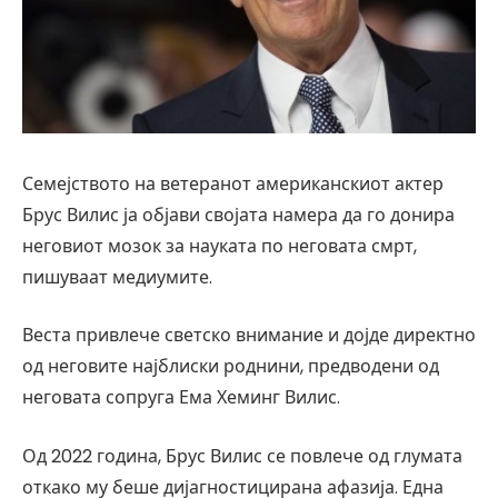
Семејството на ветеранот американскиот актер
Брус Вилис ја објави својата намера да го донира
неговиот мозок за науката по неговата смрт,
пишуваат медиумите.
Веста привлече светско внимание и дојде директно
од неговите најблиски роднини, предводени од
неговата сопруга Ема Хеминг Вилис.
Од 2022 година, Брус Вилис се повлече од глумата
откако му беше дијагностицирана афазија. Една