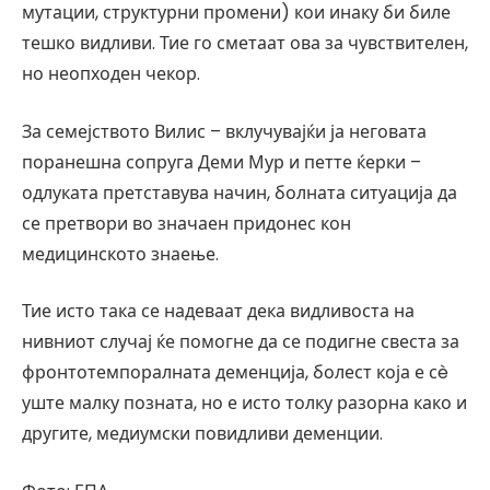
мутации, структурни промени) кои инаку би биле
тешко видливи. Тие го сметаат ова за чувствителен,
но неопходен чекор.
За семејството Вилис – вклучувајќи ја неговата
поранешна сопруга Деми Мур и петте ќерки –
одлуката претставува начин, болната ситуација да
се претвори во значаен придонес кон
медицинското знаење.
Тие исто така се надеваат дека видливоста на
нивниот случај ќе помогне да се подигне свеста за
фронтотемпоралната деменција, болест која е сè
уште малку позната, но е исто толку разорна како и
другите, медиумски повидливи деменции.