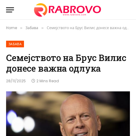
Home
Забава
Семејството на Брус Вилис донесе важна одлука
»
»
ЗАБАВА
Семејството на Брус Вилис
донесе важна одлука
28/11/2025
2 Mins Read