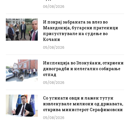
06/08/2026
И покрај забраната за влез во
Македонија, бугарски пратеници
присуствувале на судење во
Кочани
05/08/2026
Инспекција во Злокуќани, откриени
дивоградби и нелегално собирање
отпад
05/08/2026
Со угинати овци и лажен тутун
извлекувале милиони од државата,
открива министерот Серафимовски
05/08/2026