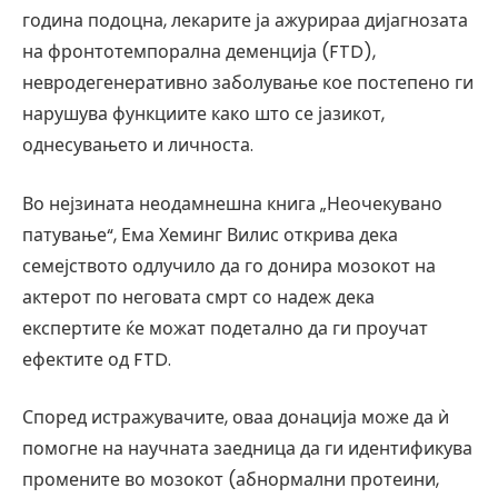
година подоцна, лекарите ја ажурираа дијагнозата
на фронтотемпорална деменција (FTD),
невродегенеративно заболување кое постепено ги
нарушува функциите како што се јазикот,
однесувањето и личноста.
Во нејзината неодамнешна книга „Неочекувано
патување“, Ема Хеминг Вилис открива дека
семејството одлучило да го донира мозокот на
актерот по неговата смрт со надеж дека
експертите ќе можат подетално да ги проучат
ефектите од FTD.
Според истражувачите, оваа донација може да ѝ
помогне на научната заедница да ги идентификува
промените во мозокот (абнормални протеини,