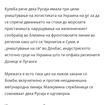
Кулеба рече дека Русија имала три цели:
уништување на логистиката на Украина на југ за да
се спречи движењето на стоки до морските
пристаништа; нарушување на железничкиот
сообраќај во близина на фронтовските линии во
региони како што се Чернигов и Суми; и
„уништување на сè“ во Донбас, индустриското
источно срце на Украина што ги опфаќа регионите
Донецк и Луганск.
Мрежата е исто така цел на лажни закани со
бомби, вклучително и против неодамнешна
меѓународна линија. Малкумина службеници се
сомневаат дека Русија е одговорна.