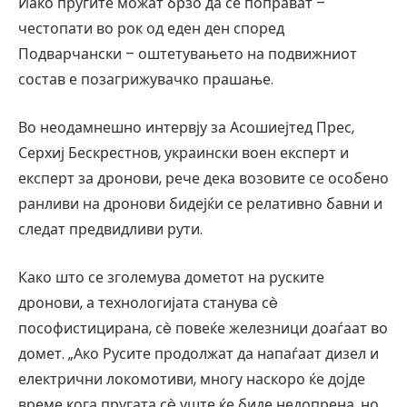
Иако пругите можат брзо да се поправат –
честопати во рок од еден ден според
Подварчански – оштетувањето на подвижниот
состав е позагрижувачко прашање.
Во неодамнешно интервју за Асошиејтед Прес,
Серхиј Бескрестнов, украински воен експерт и
експерт за дронови, рече дека возовите се особено
ранливи на дронови бидејќи се релативно бавни и
следат предвидливи рути.
Како што се зголемува дометот на руските
дронови, а технологијата станува сè
пософистицирана, сè повеќе железници доаѓаат во
домет. „Ако Русите продолжат да напаѓаат дизел и
електрични локомотиви, многу наскоро ќе дојде
време кога пругата сè уште ќе биде недопрена, но