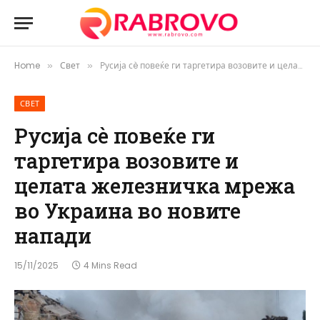
Home
Свет
Русија сè повеќе ги таргетира возовите и целата железничка мрежа во Украина во новите напади
»
»
СВЕТ
Русија сè повеќе ги
таргетира возовите и
целата железничка мрежа
во Украина во новите
напади
15/11/2025
4 Mins Read