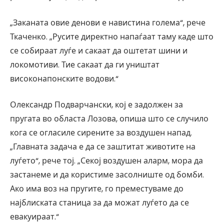
„Заканата овие денови е навистина голема“, рече
Ткаченко. „Русите директно напаѓаат таму каде што
се собираат луѓе и сакаат да оштетат шини и
локомотиви. Тие сакаат да ги уништат
високонапонските водови.“
Олександр Подварчански, кој е задолжен за
пругата во областа Лозова, опиша што се случило
кога се огласиле сирените за воздушен напад.
„Главната задача е да се заштитат животите на
луѓето“, рече тој. „Секој воздушен аларм, мора да
застанеме и да користиме засолниште од бомби.
Ако има воз на пругите, го преместуваме до
најблиската станица за да можат луѓето да се
евакуираат.“