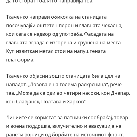
да го сторат тоа. И го направија тоа.“
Ткаченко направи обиколка на станицата,
посочувајќи оштетен перон и главната чекална,
кои сега се надвор од употреба. Фасадата на
главната зграда е изгорена и срушена на места.
Куп извиткан метал стои на напуштената
платформа.
Ткаченко објасни зошто станицата била цел на
нападот. „Лозова е на голема раскрсница“, рече
таа. „Може да се оди во четири насоки, кон Днепар,
кон Славјанск, Полтава и Харков“.
Линиите се користат за патнички сообраќај, товар
и воена поддршка, вклучително и евакуација на
ранети војници од борбите на источниот фронт.