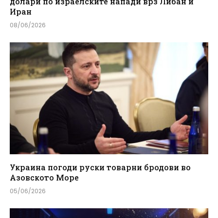
долари по израелските напади врз Либан и
Иран
08/06/2026
Украина погоди руски товарни бродови во
Азовското Море
05/06/2026