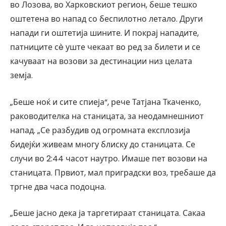
во Лозова, во Харковскиот регион, беше тешко
оштетена во напад со беспилотно летало. Други
напади ги оштетија шините. И покрај нападите,
патниците сè уште чекаат во ред за билети и се
качуваат на возови за дестинации низ целата
земја.
„Беше ноќ и сите спиеја“, рече Татјана Ткаченко,
раководителка на станицата, за неодамнешниот
напад. „Се разбудив од огромната експлозија
бидејќи живеам многу блиску до станицата. Се
случи во 2:44 часот наутро. Имаше пет возови на
станицата. Првиот, мал приградски воз, требаше да
тргне два часа подоцна.
„Беше јасно дека ја таргетираат станицата. Сакаа