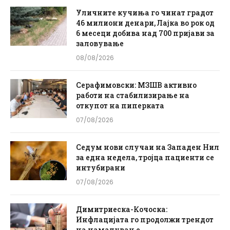
Уличните кучиња го чинат градот
46 милиони денари, Лајка во рок од
6 месеци добива над 700 пријави за
заловување
08/08/2026
Серафимовски: МЗШВ активно
работи на стабилизирање на
откупот на пиперката
07/08/2026
Седум нови случаи на Западен Нил
за една недела, тројца пациенти се
интубирани
07/08/2026
Димитриеска-Кочоска:
Инфлацијата го продолжи трендот
на намалување