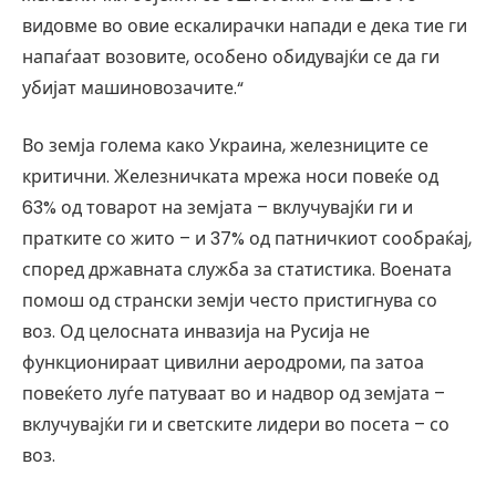
видовме во овие ескалирачки напади е дека тие ги
напаѓаат возовите, особено обидувајќи се да ги
убијат машиновозачите.“
Во земја голема како Украина, железниците се
критични. Железничката мрежа носи повеќе од
63% од товарот на земјата – вклучувајќи ги и
пратките со жито – и 37% од патничкиот сообраќај,
според државната служба за статистика. Воената
помош од странски земји често пристигнува со
воз. Од целосната инвазија на Русија не
функционираат цивилни аеродроми, па затоа
повеќето луѓе патуваат во и надвор од земјата –
вклучувајќи ги и светските лидери во посета – со
воз.