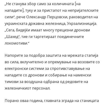
„Не станува збор само за количината [на
нападите], туку и за пристапот на непријателските
сили“, рече Олександр Перцовски, раководител на
украинската државна железница, Укрзализниција.
„Сега, бидејќи имаат многу прецизни дронови
„Шахед“, тие ги таргетираат поединечните
локомотиви.“
Напорите за подобра заштита на мрежата стапија
во сила, вклучително и опремување на возовите со
електронски системи за спротивставување на
нападите со дронови и собирање на наменски
тимови за воздушна одбрана од редовите на
железничкиот персонал.
Порано оваа година, главната зграда на станицата