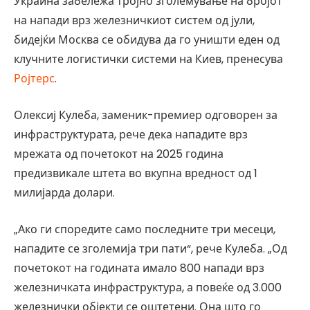
Украина забележа тројно зголемување на бројот
на напади врз железничкиот систем од јули,
бидејќи Москва се обидува да го уништи еден од
клучните логистички системи на Киев, пренесува
Ројтерс
.
Олексиј Кулеба, заменик-премиер одговорен за
инфраструктурата, рече дека нападите врз
мрежата од почетокот на 2025 година
предизвикале штета во вкупна вредност од 1
милијарда долари.
„Ако ги споредите само последните три месеци,
нападите се зголемија три пати“, рече Кулеба. „Од
почетокот на годината имало 800 напади врз
железничката инфраструктура, а повеќе од 3.000
железнички објекти се оштетени. Она што го