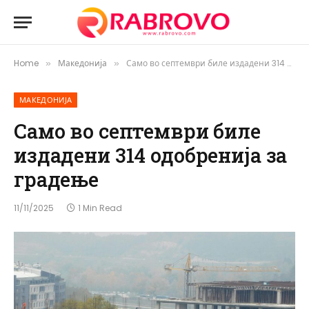
Home
Македонија
Само во септември биле издадени 314 одобренија за градење
»
»
МАКЕДОНИЈА
Само во септември биле
издадени 314 одобренија за
градење
11/11/2025
1 Min Read