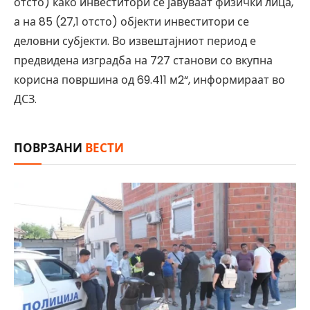
отсто) како инвеститори се јавуваат физички лица,
а на 85 (27,1 отсто) објекти инвеститори се
деловни субјекти. Во извештајниот период е
предвидена изградба на 727 станови со вкупна
корисна површина од 69.411 м2“, информираат во
ДСЗ.
ПОВРЗАНИ
ВЕСТИ