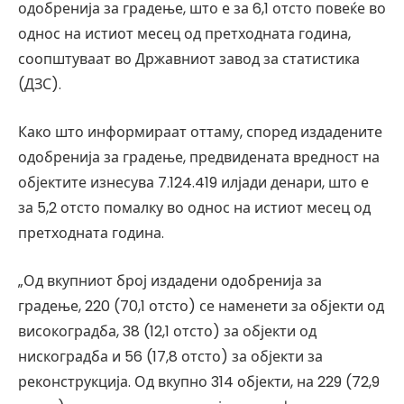
одобренија за градење, што е за 6,1 отсто повеќе во
однос на истиот месец од претходната година,
соопштуваат во Државниот завод за статистика
(ДЗС).
Како што информираат оттаму, според издадените
одобренија за градење, предвидената вредност на
објектите изнесува 7.124.419 илјади денари, што е
за 5,2 отсто помалку во однос на истиот месец од
претходната година.
„Од вкупниот број издадени одобренија за
градење, 220 (70,1 отсто) се наменети за објекти од
високоградба, 38 (12,1 отсто) за објекти од
нискоградба и 56 (17,8 отсто) за објекти за
реконструкција. Од вкупно 314 објекти, на 229 (72,9