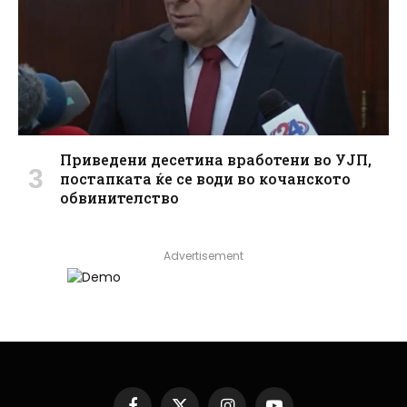
Приведени десетина вработени во УЈП,
постапката ќе се води во кочанското
обвинителство
Advertisement