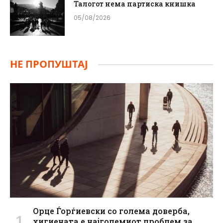
Талогот нема партиска книшка
05/08/2026
НЕ ПРОПУШТАЈ
Орце Ѓорѓиевски со голема доверба,
хигиената е најголемиот проблем за