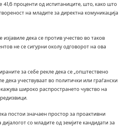
 41,6 проценти од испитаниците, што, како што
отвореност на младите за директна комуникација
е изјавиле дека се против учество во таков
ентов не се сигурни околу одговорот на ова
ираните за себе рекле дека се „општествено
иле дека учествуваат во политички или граѓански
покажува широко распространето чувство на
предизвици.
ека постои значаен простор за проактивни
дијалогот со младите од земјите кандидати за