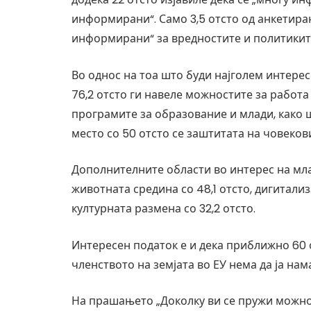
информирани“. Само 3,5 отсто од анкетиран
информирани“ за вредностите и политиките
Во однос на тоа што буди најголем интерес 
76,2 отсто ги навеле можностите за работа 
програмите за образование и млади, како шт
место со 50 отсто се заштитата на човеков
Дополнителните области во интерес на мла
животната средина со 48,1 отсто, дигитали
културната размена со 32,2 отсто.
Интересен податок е и дека приближно 60 
членството на земјата во ЕУ нема да ја нам
На прашањето „Доколку ви се пружи можност