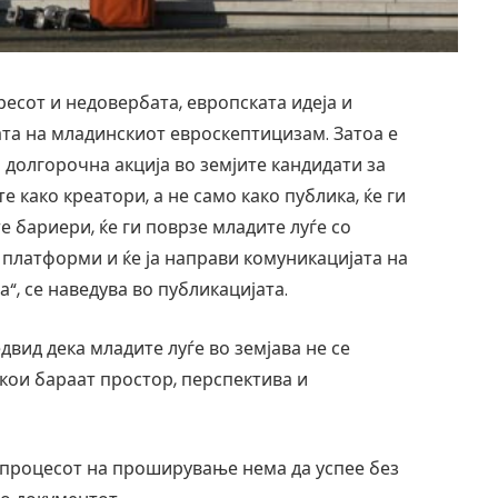
ресот и недовербата, европската идеја и
та на младинскиот евроскептицизам. Затоа е
долгорочна акција во земјите кандидати за
е како креатори, а не само како публика, ќе ги
 бариери, ќе ги поврзе младите луѓе со
платформи и ќе ја направи комуникацијата на
“, се наведува во публикацијата.
двид дека младите луѓе во земјава не се
кои бараат простор, перспектива и
а процесот на проширување нема да успее без