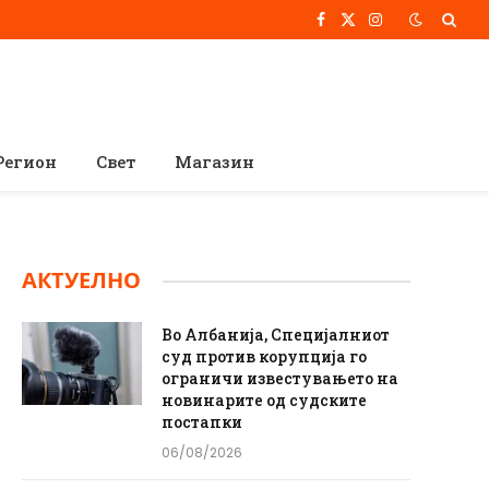
Facebook
X
Instagram
(Twitter)
Регион
Свет
Магазин
АКТУЕЛНО
Во Албанија, Специјалниот
суд против корупција го
ограничи известувањето на
новинарите од судските
постапки
06/08/2026