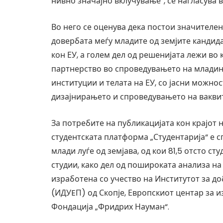
нивно значајно вклучување“, се нагласува 
Во него се оценува дека постои значителе
довербата меѓу младите од земјите кандид
кон ЕУ, а голем дел од решенијата лежи во
партнерство во спроведувањето на младин
институции и телата на ЕУ, со јасни можнос
дизајнирањето и спроведувањето на ваквит
За потребите на публикацијата кон крајот н
студентската платформа „Студентарија“ е с
млади луѓе од земјава, од кои 81,5 отсто 
студии, како дел од пошироката анализа на
изработена со учество на Институтот за д
(ИДУEП) од Скопје, Европскиот центар за 
Фондација „Фридрих Науман“.