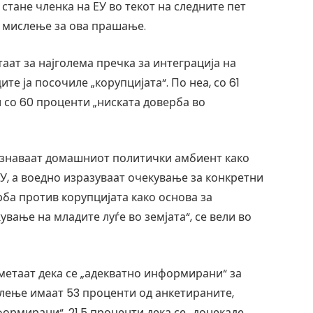
стане членка на ЕУ во текот на следните пет
ат мислење за ова прашање.
таат за најголема пречка за интеграција на
ите ја посочиле „корупцијата“. По неа, со 61
 со 60 проценти „ниската доверба во
познаваат домашниот политички амбиент како
ЕУ, а воедно изразуваат очекување за конкретни
ба против корупцијата како основа за
вање на младите луѓе во земјата“, се вели во
сметаат дека се „адекватно информирани“ за
слење имаат 53 проценти од анкетираните,
формирани“, 21,5 проценти дека се „донекаде