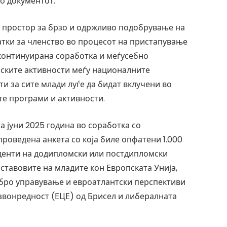
во документот.
н простор за брзо и одржливо подобрување на
атки за членство во процесот на пристапување
 континуирана соработка и меѓусебно
ските активности меѓу националните
ти за сите млади луѓе да бидат вклучени во
е програми и активности.
а јуни 2025 година во соработка со
проведена анкета со која биле опфатени 1.000
студенти на додипломски или постдипломски
 ставовите на младите кон Европската Унија,
обро управување и евроатлантски перспективи
извонредност (ЕЦЕ) од Брисел и либералната