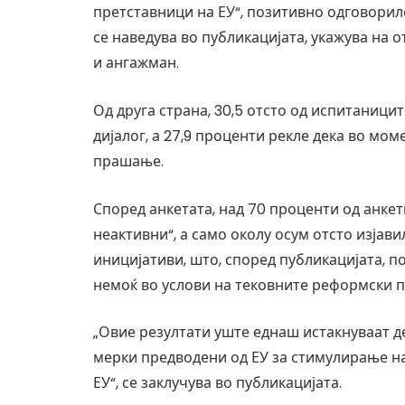
претставници на ЕУ“, позитивно одговориле
се наведува во публикацијата, укажува на 
и ангажман.
Од друга страна, 30,5 отсто од испитаницит
дијалог, а 27,9 проценти рекле дека во мом
прашање.
Според анкетата, над 70 проценти од анкет
неактивни“, а само околу осум отсто изјав
иницијативи, што, според публикацијата, 
немоќ во услови на тековните реформски 
„Овие резултати уште еднаш истакнуваат д
мерки предводени од ЕУ за стимулирање на 
ЕУ“, се заклучува во публикацијата.