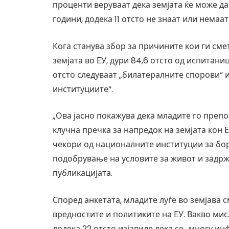
проценти веруваат дека земјата ќе може да 
години, додека 11 отсто не знаат или нема
Кога станува збор за причините кои ги сме
земјата во ЕУ, дури 84,6 отсто од испитаниц
отсто следуваат „билатералните спорови“ и
институциите“.
„Ова јасно покажува дека младите го пре
клучна пречка за напредок на земјата кон 
чекори од националните институции за бор
подобрување на условите за живот и задржу
публикацијата.
Според анкетата, младите луѓе во земјава 
вредностите и политиките на ЕУ. Вакво ми
додека 22 отсто изјавиле дека се „многу ин