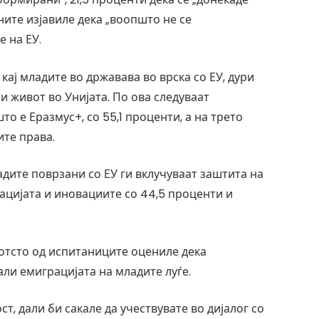
ите изјавиле дека „воопшто не се
 на ЕУ.
кај младите во државава во врска со ЕУ, дури
и живот во Унијата. По ова следуваат
о е Еразмус+, со 55,1 проценти, а на трето
ите права.
дите поврзани со ЕУ ги вклучуваат заштита на
зацијата и иновациите со 44,5 проценти и
отсто од испитаниците оцениле дека
али емиграцијата на младите луѓе.
, дали би сакале да учествувате во дијалог со