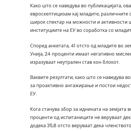
Како што се наведува во публикацијата, ов
евроскептицизам кај младите, различните о
широк спектар на можности и активности 
институциите на ЕУ во соработка со младит
Според анкетата, 41 отсто од младите во з
Унија, 24 проценти имаат негативно мисле
изразуваат неутрален став кон блокот.
Ваквите резултати, како што се наведува в
за проактивно ангажирање и постои недост
ЕУ.
Кога станува збор за иднината на земјата 
проценти од испитаниците не веруваат дека
додека 35,8 отсто веруваат дека членствот