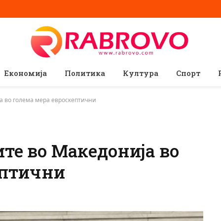
Економија
Политика
Култура
Спорт
а во голема мера евроскептични
те во Македонија во
ептични