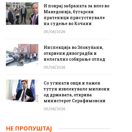
И покрај забраната за влез во
Македонија, бугарски
пратеници присуствувале
на судење во Кочани
05/08/2026
Инспекција во Злокуќани,
откриени дивоградби и
нелегално собирање отпад
05/08/2026
Со угинати овци и лажен
тутун извлекувале милиони
од државата, открива
министерот Серафимовски
05/08/2026
НЕ ПРОПУШТАЈ