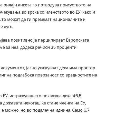
аа онлајн анкета го потврдува присуството на
чекувања во врска со членството во ЕУ, како и
што можат да ги преземат националните и
е луѓе.
емјава позитивно ја перципираат Европската
ње за неа, додека речиси 35 проценти
о документот, јасно укажуваат дека има простор
иг на подлабока поврзаност со вредностите на
во ЕУ, истражувањето покажува дека 46,5
 државата некогаш ќе стане членка на ЕУ,
о е можно, но во подалечна иднина. Само 6,7