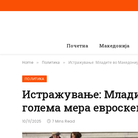
Почетна
Македонија
Home
Политика
Истражување: Младите во Македониј
»
»
ПОЛИТИКА
Истражување: Млади
голема мера евроск
10/11/2025
7 Mins Read