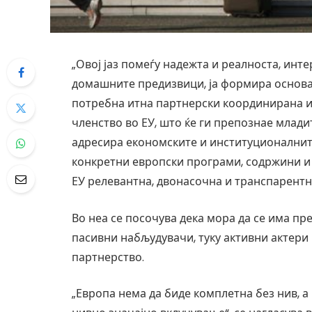
„Овој јаз помеѓу надежта и реалноста, инте
домашните предизвици, ја формира основа
потребна итна партнерски координирана и 
членство во ЕУ, што ќе ги препознае младит
адресира економските и институционалните
конкретни европски програми, содржини и 
ЕУ релевантна, двонасочна и транспарентна
Во неа се посочува дека мора да се има пре
пасивни набљудувачи, туку активни актери 
партнерство.
„Европа нема да биде комплетна без нив, 