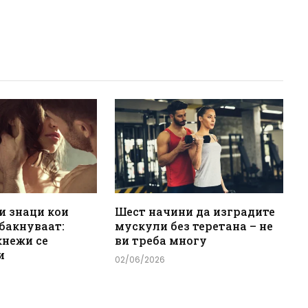
и знаци кои
Шест начини да изградите
 бакнуваат:
мускули без теретана – не
кнежи се
ви треба многу
и
02/06/2026