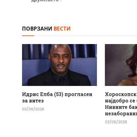
ПОВРЗАНИ
ВЕСТИ
Идрис Елба (53) прогласен
Хороскопск
за витез
најдобро се
Нивните ба
03/06/2026
незаборавн
02/06/2026