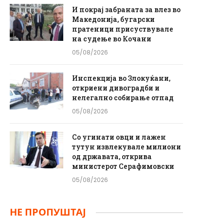
И покрај забраната за влез во
Македонија, бугарски
пратеници присуствувале
на судење во Кочани
05/08/2026
Инспекција во Злокуќани,
откриени дивоградби и
нелегално собирање отпад
05/08/2026
Со угинати овци и лажен
тутун извлекувале милиони
од државата, открива
министерот Серафимовски
05/08/2026
НЕ ПРОПУШТАЈ