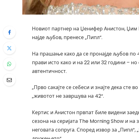
Новиот партнер на Џенифер Анистон, Џим Ке
најде љубов, пренесе „Пипл“.
На прашање како да се пронајде љубов по 4
прави исто како и на 22 или 32 години – но
автентичност.
„Прво сакајте се себеси и знајте дека сте в
„животот не завршува на 42“.
Кертис и Анистон првпат биле видени заедн
сезона на серијата The Morning Show и на 
неговата сопруга. Според извор за „Пипл“,
дружењето“.