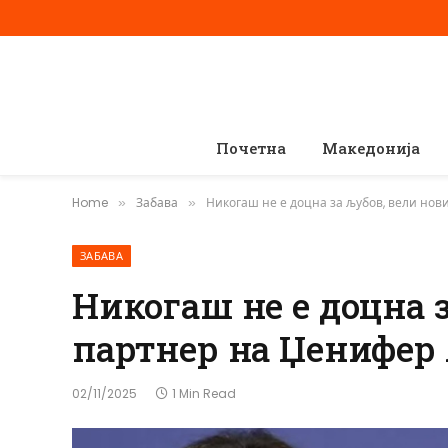
Почетна
Македонија
Home
Забава
Никогаш не е доцна за љубов, вели но
»
»
ЗАБАВА
Никогаш не е доцна 
партнер на Џенифер
02/11/2025
1 Min Read