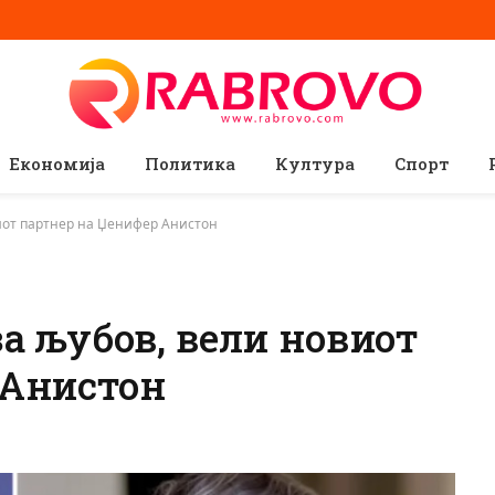
Економија
Политика
Култура
Спорт
виот партнер на Џенифер Анистон
за љубов, вели новиот
 Анистон