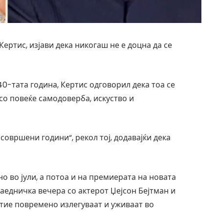
ртис, изјави дека никогаш не е доцна да се
0-тата година, Кертис одговорил дека тоа се
 со повеќе самодоверба, искуство и
о совршени години“, рекол тој, додавајќи дека
о во јули, а потоа и на премиерата на новата
заедничка вечера со актерот Џејсон Бејтман и
 „тие повремено излегуваат и уживаат во