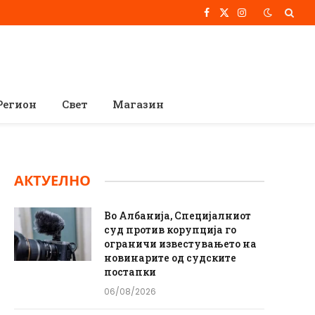
Facebook
X
Instagram
(Twitter)
Регион
Свет
Магазин
АКТУЕЛНО
Во Албанија, Специјалниот
суд против корупција го
ограничи известувањето на
новинарите од судските
постапки
06/08/2026