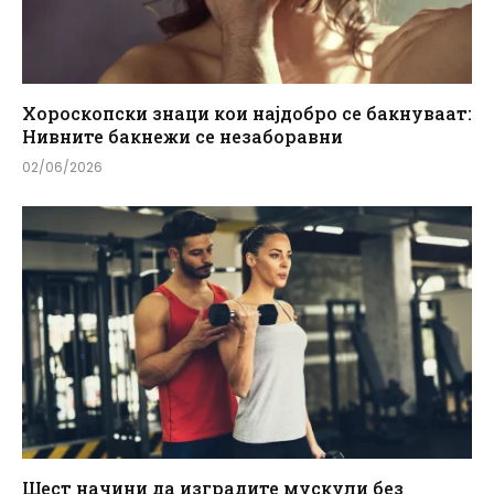
Хороскопски знаци кои најдобро се бакнуваат:
Нивните бакнежи се незаборавни
02/06/2026
Шест начини да изградите мускули без