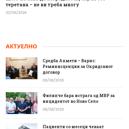
теретана – не ви треба многу
02/06/2026
АКТУЕЛНО
Средба Ахмети – Варнс:
Реминисценции за Охридскиот
договор
06/08/2026
Филипче бара истрага од МВР за
инцидентот во Ново Село
06/08/2026
Пациенти со месеци чекаат