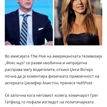
Во емисијата The Five на американската телевизија
„Фокс њуз“ се разви необична и непријатна
расправа меѓу водителите, откако Џеси Вотерс
почна да ја коментира физичката привлечност на
актерката Џенифер Анистон, пренесе HuffPost.
Сѐ започна кога неговиот колега, комичарот Грег
Гатфелд, го пофали изгледот на политичарката