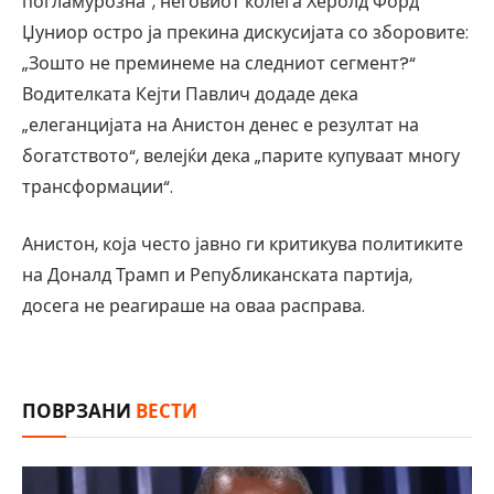
погламурозна“, неговиот колега Херолд Форд
Џуниор остро ја прекина дискусијата со зборовите:
„Зошто не преминеме на следниот сегмент?“
Водителката Кејти Павлич додаде дека
„елеганцијата на Анистон денес е резултат на
богатството“, велејќи дека „парите купуваат многу
трансформации“.
Анистон, која често јавно ги критикува политиките
на Доналд Трамп и Републиканската партија,
досега не реагираше на оваа расправа.
ПОВРЗАНИ
ВЕСТИ