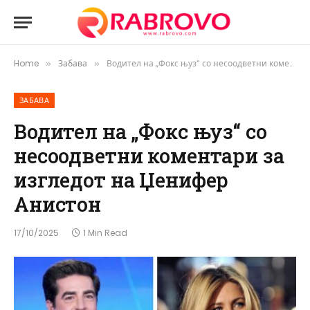
Home
Забава
Водител на „Фокс њуз“ со несоодветни коментари за изгледот на Џенифер Анистон
»
»
ЗАБАВА
Водител на „Фокс њуз“ со
несоодветни коментари за
изгледот на Џенифер
Анистон
17/10/2025
1 Min Read