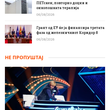
ПЕТскен, повторно доцни и
онколошката терапија
06/08/2026
Грант од ЕУ ќе ја финансира третата
фаза од железничкиот Коридор 8
06/08/2026
НЕ ПРОПУШТАЈ