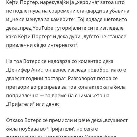
Кејти Портер, нарекувајќи ја „хероина“ затоа што
не подлегнува на современи стандарди за убавина
и „не се менува за камерите“. Тој додаде шеговито
дека „пред YouTube туторијалите сите изгледале
како Кејти Портер“ и дека дури „луѓето не станале
привлечни сѐ до интернетот“.
На тоа Вотерс се надоврза со коментар дека
„Џенифер Анистон денес изгледа подобро, иако е
дваесет години постара“. Разговорот потоа се
претвори во расправа за тоа кога актерката била
попривлечна — за време на снимањето на
„Пријатели“ или денес.
Откако Вотерс се премисли и рече дека „всушност
била поубава во ‘Пријатели’, но сега е