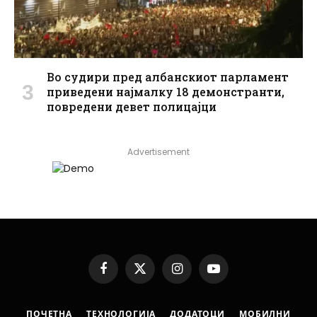
Во судири пред албанскиот парламент
приведени најмалку 18 демонстранти,
повредени девет полицајци
Advertisement
Facebook
X
Instagram
YouTube
(Twitter)
ПОЧЕТНА
ТЕХНОЛОГИЈА
ДОДАТОЦИ
МОБИЛНИ