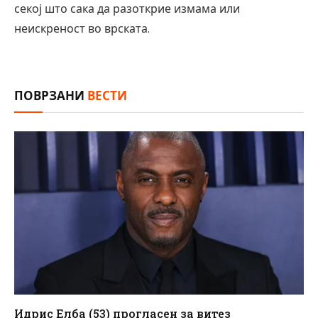
секој што сака да разоткрие измама или
неискреност во врската.
ПОВРЗАНИ
ВЕСТИ
Идрис Елба (53) прогласен за витез