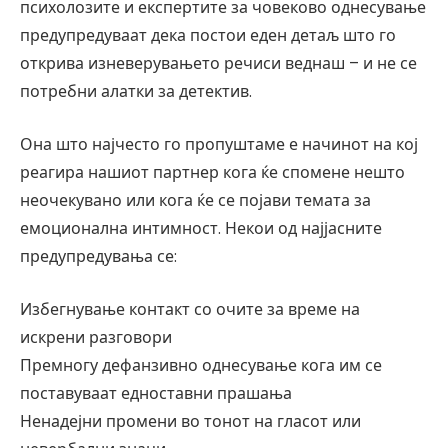
психолозите и експертите за човеково однесување
предупредуваат дека постои еден детаљ што го
открива изневерувањето речиси веднаш – и не се
потребни алатки за детектив.
Она што најчесто го пропуштаме е начинот на кој
реагира нашиот партнер кога ќе спомене нешто
неочекувано или кога ќе се појави темата за
емоционална интимност. Некои од најјасните
предупредувања се:
Избегнување контакт со очите за време на
искрени разговори
Премногу дефанзивно однесување кога им се
поставуваат едноставни прашања
Ненадејни промени во тонот на гласот или