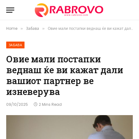
Home
Забава
Овие мали постапки веднаш ќе ви кажат дали вашиот партнер ве изневерува
»
»
ЗАБАВА
Овие мали постапки
веднаш ќе ви кажат дали
вашиот партнер ве
изневерува
09/10/2025
2 Mins Read