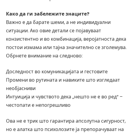
Како да ги забележите знаците?
Важно е да барате шеми, а не индивидуални
ситуации. Ако овие детали се појавуваат
конзистентно и во комбинација, веројатноста дека
постои измама или тајна значително се зголемува.
Обрнете внимание на следново:
Доследност во комуникацијата и гестовите
Промени во рутината и навиките што изгледаат
необјасниви
Интуиција и чувството дека „нешто не е во ред“ –
честопати е непогрешливо
Ова не е трик што гарантира апсолутна сигурност,
но е алатка што психолозите ја препорачуваат на