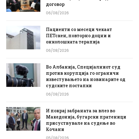
договор
06/08/2026
Пациенти со месеци чекаат
ПЕТскен, повторно доцни и
онколошката терапија
06/08/2026
Во Албанија, Специјалниот суд
против корупција го ограничи
известувањето на новинарите од
судските постапки
06/08/2026
И покрај забраната за влез во
Македонија, бугарски пратеници
присуствувале на судење во
Кочани
05/08/2026