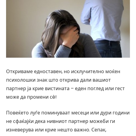
Откриваме едноставен, но исклучително моќен
психолошки знак што открива дали вашиот
партнер ја крие вистината – еден поглед или гест
може да промени сè!
Повеќето луѓе поминуваат месеци или дури години
не сфаќајќи дека нивниот партнер можеби ги
изневерува или крие нешто важно. Сепак,