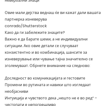
невербални знаци
Овие мали дејства веднаш ќе ви кажат дали вашата
партнерка изневерува
conrado/Shutterstock
Како да ги забележите знаците?
Важно е да барате шеми, а не индивидуални
ситуации. Ако овие детали се случуваат
конзистентно и во комбинација, шансите за
изневерување или чување тајна значително се
зголемуваат. Обрнете внимание на следново:
Доследност во комуникацијата и гестовите
Промени во рутината и навики што изгледаат
необјасниви
Интуиција и чувството дека „нешто не е во ред“ –
честопати е непогрешливо