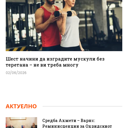
Шест начини да изградите мускули без
теретана – не ви треба многу
02/06/2026
АКТУЕЛНО
Средба Ахмети – Варнс:
Реминисценции за Охридскиот