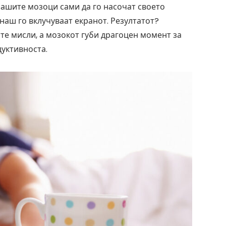
нашите мозоци сами да го насочат своето
наш го вклучуваат екранот. Резултатот?
те мисли, а мозокот губи драгоцен момент за
уктивноста.