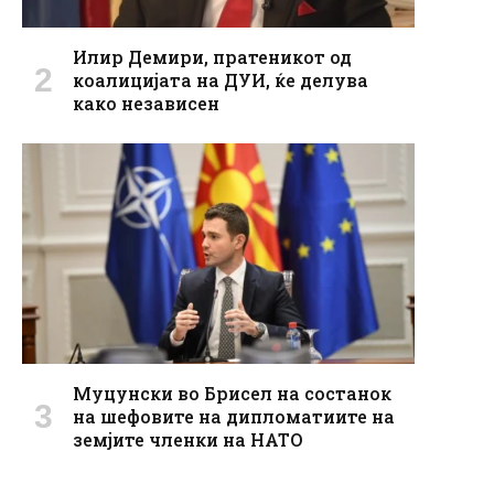
Илир Демири, пратеникот од
коалицијата на ДУИ, ќе делува
како независен
Муцунски во Брисел на состанок
на шефовите на дипломатиите на
земјите членки на НАТО