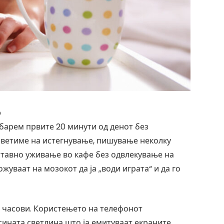
о
барем првите 20 минути од денот без
осветиме на истегнување, пишување неколку
ставно уживање во кафе без одвлекување на
ваат на мозокот да ја „води играта“ и да го
е часови. Користењето на телефонот
ината светлина што ја емитуваат екраните,