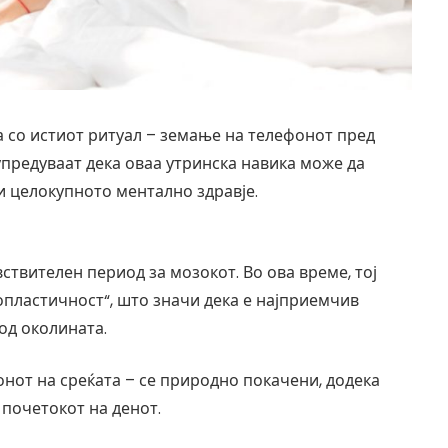
а со истиот ритуал – земање на телефонот пред
упредуваат дека оваа утринска навика може да
 целокупното ментално здравје.
твителен период за мозокот. Во ова време, тој
опластичност“, што значи дека е најприемчив
од околината.
онот на среќата – се природно покачени, додека
 почетокот на денот.