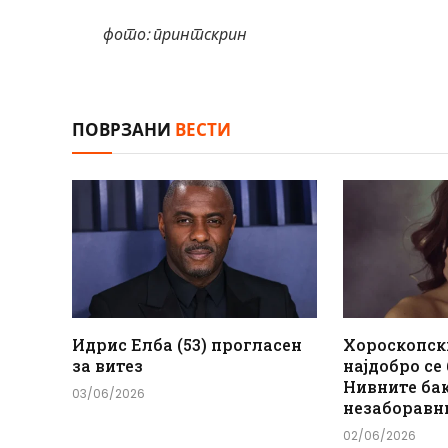
фото: принтскрин
ПОВРЗАНИ
ВЕСТИ
Идрис Елба (53) прогласен
Хороскопск
за витез
најдобро се
Нивните ба
03/06/2026
незаборавн
02/06/2026