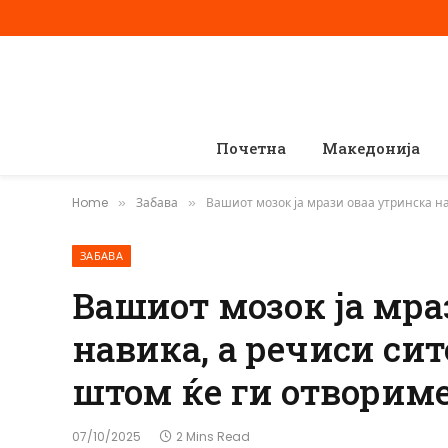
Почетна
Македонија
Home
Забава
Вашиот мозок ја мрази оваа утринска на
»
»
ЗАБАВА
Вашиот мозок ја мра
навика, а речиси сит
штом ќе ги отвориме
07/10/2025
2 Mins Read