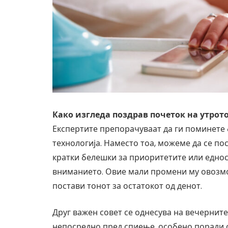
Како изгледа поздрав почеток на утрот
Експертите препорачуваат да ги поминете 
технологија. Наместо тоа, можеме да се п
кратки белешки за приоритетите или едно
вниманието. Овие мали промени му овозможу
постави тонот за остатокот од денот.
Друг важен совет се однесува на вечернит
непосредно пред спиење, особено поради с