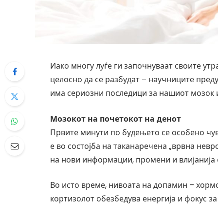
Иако многу луѓе ги започнуваат своите утр
целосно да се разбудат – научниците пред
има сериозни последици за нашиот мозок и
Мозокот на почетокот на денот
Првите минути по будењето се особено чувс
е во состојба на таканаречена „врвна невр
на нови информации, промени и влијанија 
Во исто време, нивоата на допамин – хорм
кортизолот обезбедува енергија и фокус за