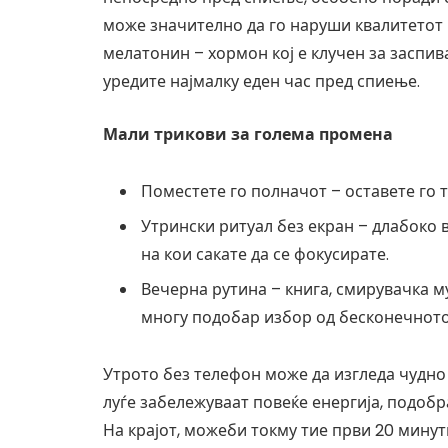
може значително да го наруши квалитетот 
мелатонин – хормон кој е клучен за заспив
уредите најмалку еден час пред спиење.
Мали трикови за голема промена
Поместете го полначот – оставете го 
Утрински ритуал без екран – длабоко 
на кои сакате да се фокусирате.
Вечерна рутина – книга, смирувачка м
многу подобар избор од бесконечното
Утрото без телефон може да изгледа чудно 
луѓе забележуваат повеќе енергија, подоб
На крајот, можеби токму тие први 20 минути