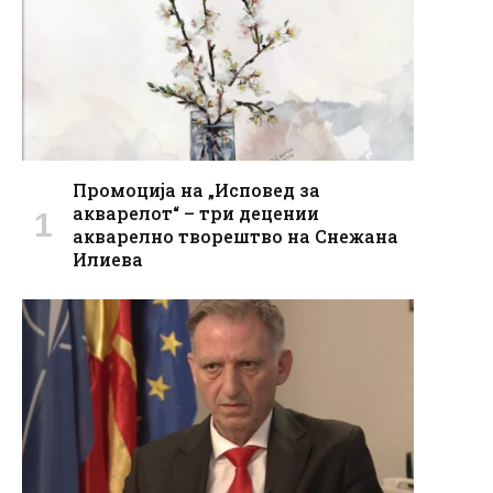
Промоција на „Исповед за
акварелот“ – три децении
акварелно творештво на Снежана
Илиева