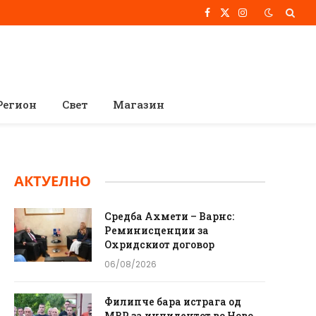
Facebook
X
Instagram
(Twitter)
Регион
Свет
Магазин
АКТУЕЛНО
Средба Ахмети – Варнс:
Реминисценции за
Охридскиот договор
06/08/2026
Филипче бара истрага од
МВР за инцидентот во Ново