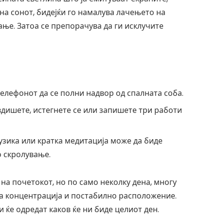
на сонот, бидејќи го намалува лачењето на
ање. Затоа се препорачува да ги исклучите
телефонот да се полни надвор од спалната соба.
вдишете, истегнете се или запишете три работи
узика или кратка медитација може да биде
 скролување.
на почетокот, но по само неколку дена, многу
ра концентрација и постабилно расположение.
 ќе одредат каков ќе ни биде целиот ден.