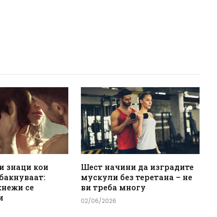
и знаци кои
Шест начини да изградите
 бакнуваат:
мускули без теретана – не
кнежи се
ви треба многу
и
02/06/2026