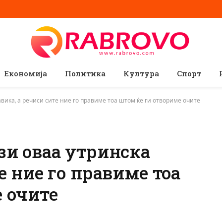
Економија
Политика
Култура
Спорт
вика, а речиси сите ние го правиме тоа штом ќе ги отвориме очите
зи оваа утринска
е ние го правиме тоа
 очите