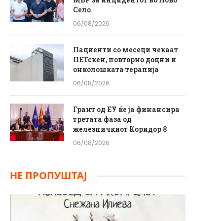
Село
06/08/2026
Пациенти со месеци чекаат
ПЕТскен, повторно доцни и
онколошката терапија
06/08/2026
Грант од ЕУ ќе ја финансира
третата фаза од
железничкиот Коридор 8
06/08/2026
НЕ ПРОПУШТАЈ