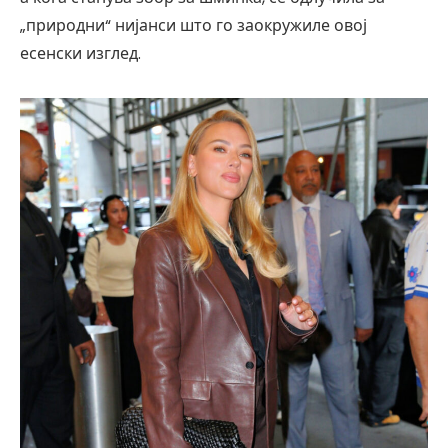
„природни“ нијанси што го заокружиле овој
есенски изглед.