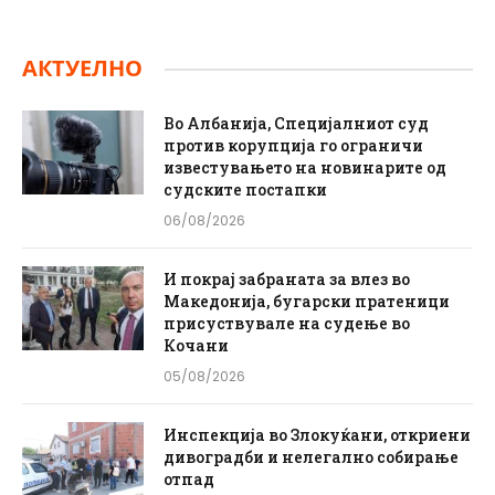
АКТУЕЛНО
Во Албанија, Специјалниот суд
против корупција го ограничи
известувањето на новинарите од
судските постапки
06/08/2026
И покрај забраната за влез во
Македонија, бугарски пратеници
присуствувале на судење во
Кочани
05/08/2026
Инспекција во Злокуќани, откриени
дивоградби и нелегално собирање
отпад