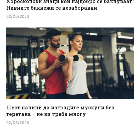
Хороскопски знаци кои најдобро се бакнуваат:
Нивните бакнежи се незаборавни
02/06/2026
Шест начини да изградите мускули без
теретана – не ви треба многу
02/06/2026