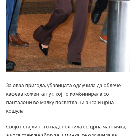
За оваа пригода, убавицата одлучила да облече
кафеав кожен капут, кој го комбинирала со
панталони во малку посветла нијанса и црна
кошула.
Својот стајлинг го надополнила со црна чантичка,
а кога станува збор за шминка, се одлучила за