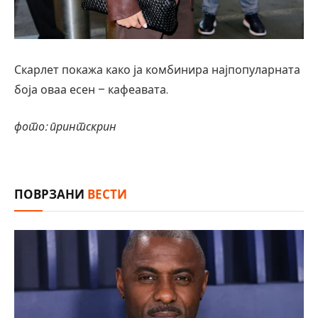
Скарлет покажа како ја комбинира најпопуларната
боја оваа есен – кафеавата.
фото: принтскрин
ПОВРЗАНИ
ВЕСТИ