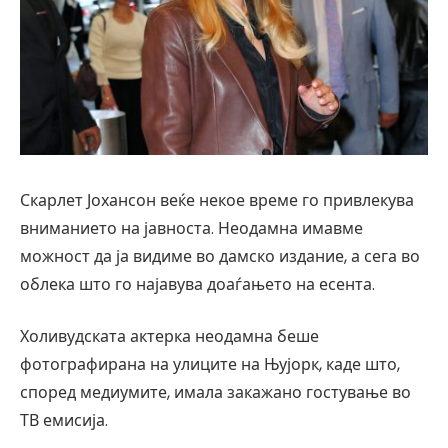
Скарлет Јохансон веќе некое време го привлекува
вниманието на јавноста. Неодамна имавме
можност да ја видиме во дамско издание, а сега во
облека што го најавува доаѓањето на есента.
Холивудската актерка неодамна беше
фотографирана на улиците на Њујорк, каде што,
според медиумите, имала закажано гостување во
ТВ емисија.