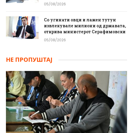
05/08/2026
Со угинати овци и лажен тутун
извлекувале милиони од државата,
открива министерот Серафимовски
05/08/2026
НЕ ПРОПУШТАЈ