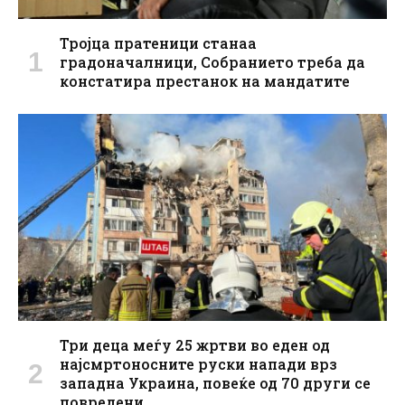
Тројца пратеници станаа
градоначалници, Собранието треба да
констатира престанок на мандатите
Три деца меѓу 25 жртви во еден од
најсмртоносните руски напади врз
западна Украина, повеќе од 70 други се
повредени