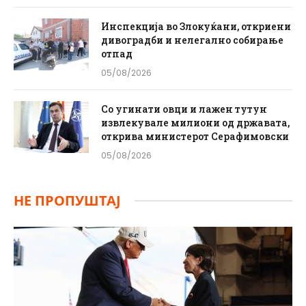
Инспекција во Злокуќани, откриени
дивоградби и нелегално собирање
отпад
05/08/2026
Со угинати овци и лажен тутун
извлекувале милиони од државата,
открива министерот Серафимовски
05/08/2026
НЕ ПРОПУШТАЈ