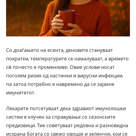
Со доаѓањето на есента, деновите стануваат
пократки, температурите се намалуваат, а времето
сè почесто е променливо. Овие услови носат
поголем ризик од настинки и вирусни инфекции,
па затоа потребно е навремено да се зајакне
имунитетот.
Лекарите потсетуваат дека здравиот имунолошки
систем е клучен за справување со сезонските
предизвици. Тие советуваат редовна и разновидна
исхрана богата со свежо овошје и зеленчук, кои се