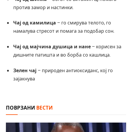
против замор и настинки.
Чај од камилица
– го смирува телото, го
намалува стресот и помага за подобар сон.
Чај од мајчина душица и нане
– корисен за
дишните патишта и во борба со кашлица.
Зелен чај
– природен антиоксиданс, кој го
зајакнува
ПОВРЗАНИ
ВЕСТИ