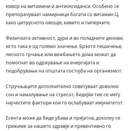
извор на витамини и антиоксиданси. Особено се
препорачуваат намирници богати со витамин Ц,
како цитрусното овошје, кивито и пиперките.
Физичката активност, дури и во поладните денови,
исто така е од големо значење. Брзото пешачење,
лесното трчање или вежбањето дома можат да
помогнат во одржување на енергијата и
подобрување на општата состојба на организмот.
Стручњаците дополнително советуваат доволно
сон и намалување на стресот, бидејќи тие се меѓу
најчестите фактори кои го ослабуваат имунитетот.
Есента може да биде убава и пријатна, доколку се
грижиме за нашето здравје и превентивно го