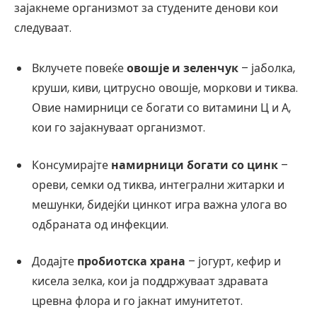
зајакнеме организмот за студените денови кои
следуваат.
Вклучете повеќе
овошје и зеленчук
– јаболка,
круши, киви, цитрусно овошје, моркови и тиква.
Овие намирници се богати со витамини Ц и А,
кои го зајакнуваат организмот.
Консумирајте
намирници богати со цинк
–
ореви, семки од тиква, интегрални житарки и
мешунки, бидејќи цинкот игра важна улога во
одбраната од инфекции.
Додајте
пробиотска храна
– јогурт, кефир и
кисела зелка, кои ја поддржуваат здравата
цревна флора и го јакнат имунитетот.