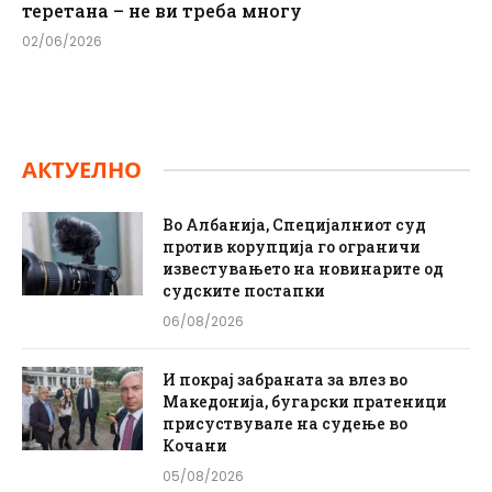
теретана – не ви треба многу
02/06/2026
АКТУЕЛНО
Во Албанија, Специјалниот суд
против корупција го ограничи
известувањето на новинарите од
судските постапки
06/08/2026
И покрај забраната за влез во
Македонија, бугарски пратеници
присуствувале на судење во
Кочани
05/08/2026