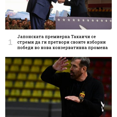
Јапонската премиерка Такаичи се
стреми да ги претвори своите изборни
победи во нова конзервативна промена