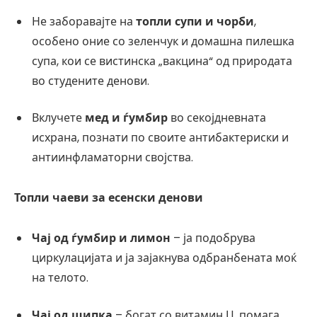
Не заборавајте на
топли супи и чорби
,
особено оние со зеленчук и домашна пилешка
супа, кои се вистинска „вакцина“ од природата
во студените денови.
Вклучете
мед и ѓумбир
во секојдневната
исхрана, познати по своите антибактериски и
антиинфламаторни својства.
Топли чаеви за есенски денови
Чај од ѓумбир и лимон
– ја подобрува
циркулацијата и ја зајакнува одбранбената моќ
на телото.
Чај од шипка
– богат со витамин Ц, помага