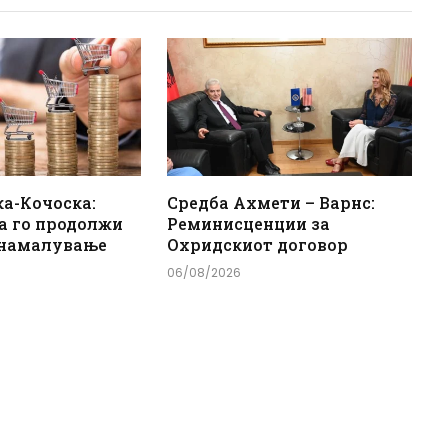
а-Кочоска:
Средба Ахмети – Варнс:
а го продолжи
Реминисценции за
 намалување
Охридскиот договор
06/08/2026