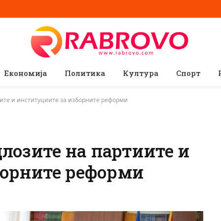
Економија
Политика
Култура
Спорт
иите и институциите за изборните реформи
длозите на партиите и
борните реформи