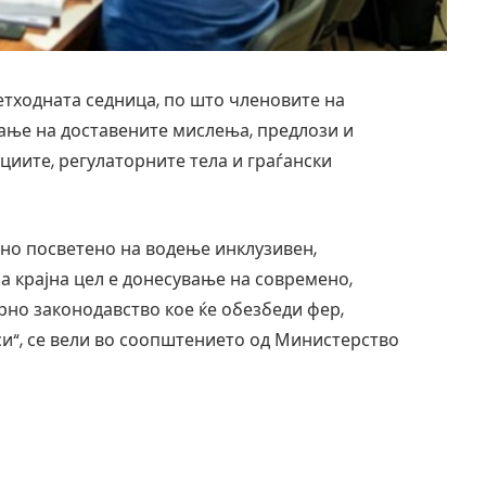
етходната седница, по што членовите на
ање на доставените мислења, предлози и
циите, регулаторните тела и граѓански
но посветено на водење инклузивен,
а крајна цел е донесување на современо,
но законодавство кое ќе обезбеди фер,
и“, се вели во соопштението од Министерство