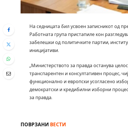
На седницата бил усвоен записникот од пр
Работната група пристапиле кон разгледув
забелешки од политичките партии, институ
иницијативи.
„Министерството за правда останува целос
транспарентен и консултативен процес, чиј
функционално и европски усогласено избор
демократски и кредибилни изборни процес
за правда.
ПОВРЗАНИ
ВЕСТИ