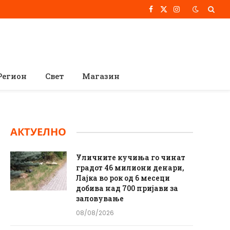
Facebook
X
Instagram
(Twitter)
Регион
Свет
Магазин
АКТУЕЛНО
Уличните кучиња го чинат
градот 46 милиони денари,
Лајка во рок од 6 месеци
добива над 700 пријави за
заловување
08/08/2026