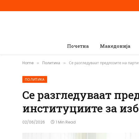
Почетна
Македонија
Home
Политика
Се разгледуваат предлозите на парт
»
»
ПОЛИТИКА
Се разгледуваат пре
институциите за из
02/06/2026
1 Min Read