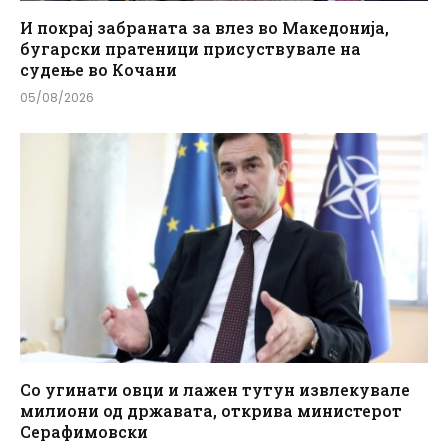
И покрај забраната за влез во Македонија,
бугарски пратеници присуствувале на
судење во Кочани
05/08/2026
Со угинати овци и лажен тутун извлекувале
милиони од државата, открива министерот
Серафимовски