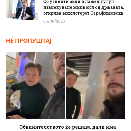
Со угинати овци и лажен тутун
извлекувале милиони од државата,
открива министерот Серафимовски
05/08/2026
НЕ ПРОПУШТАЈ
Обвинителството ќе решава дали има