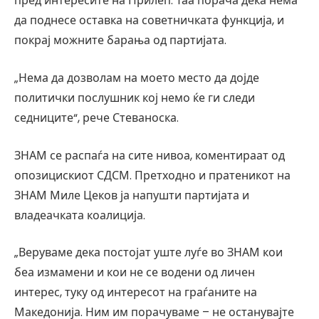
пред интересите на Прилеп. Таа порача дека нема
да поднесе оставка на советничката функција, и
покрај можните барања од партијата.
„Нема да дозволам на моето место да дојде
политички послушник кој немо ќе ги следи
седниците“, рече Стеваноска.
ЗНАМ се распаѓа на сите нивоа, коментираат од
опозицискиот СДСМ. Претходно и пратеникот на
ЗНАМ Миле Цеков ја напушти партијата и
владеачката коалиција.
„Веруваме дека постојат уште луѓе во ЗНАМ кои
беа измамени и кои не се водени од личен
интерес, туку од интересот на граѓаните на
Македонија. Ним им порачуваме – не останувајте