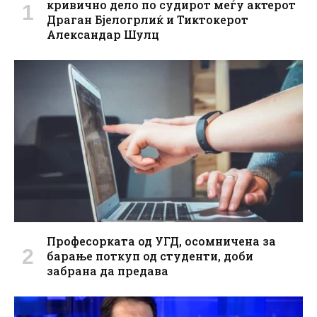
кривично дело по судирот меѓу актерот
Драган Бјелогрлиќ и Тиктокерот
Александар Шулц
Професорката од УГД, осомничена за
барање поткуп од студенти, доби
забрана да предава