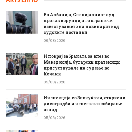
АКТУЕЛНО
Во Албанија, Специјалниот суд
против корупција го ограничи
известувањето на новинарите од
судските постапки
06/08/2026
И покрај забраната за влез во
Македонија, бугарски пратеници
присуствувале на судење во
Кочани
05/08/2026
Инспекција во Злокуќани, откриени
дивоградби и нелегално собирање
отпад
05/08/2026