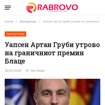
Home
Македонија
Уапсен Артан Груби утрово на граничниот премин Блаце
»
»
МАКЕДОНИЈА
Уапсен Артан Груби утрово
на граничниот премин
Блаце
23/02/2026
1 Min Read