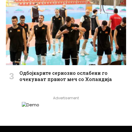
Одбојкарите сериозно ослабени го
очекуваат првиот меч со Холандија
Advertisement