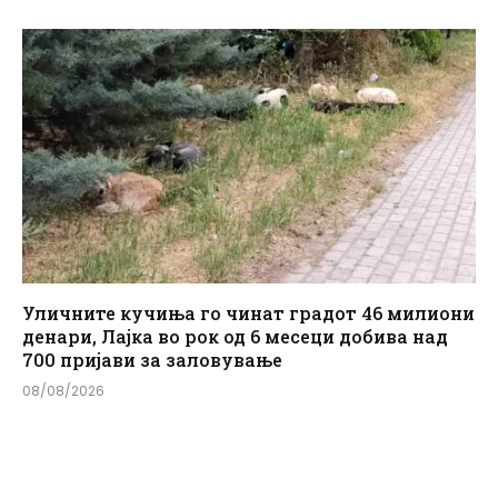
Уличните кучиња го чинат градот 46 милиони
денари, Лајка во рок од 6 месеци добива над
700 пријави за заловување
08/08/2026