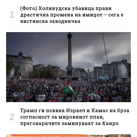
(Фото) Холивудска убавица прави
драстична промена на имиџот – сега е
вистинска заводничка
Трамп ги повика Израел и Хамас на брза
согласност за мировниот план,
преговарачите заминуваат за Каиро