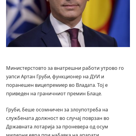
Министерстовто за внатрешни работи утрово го
уапси Артан Груби, функционер на ДУИ и
поранешен вицепремиер во Владата. Тој е
приведен на граничниот премин Блаце.
Груби, беше осомничен за злоупотреба на
службената должност во случај поврзан во
Државната лотарија за проневера од осум
милиони евра при набавка на апарати.