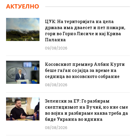
АКТУЕЛНО
ЦУК: На територијата на цела
држава има дваесет и пет пожари,
гори во Горно Лисиче и кај Крива
Паланка
09/08/2026
Косовскиот премиер Албин Курти
беше гаѓан со јајца за време на
седница во косовското собрание
08/08/2026
Зеленски за ЕУ: Го разбирам
скептицизмот на Вучиќ, но ние сме
во војна и разбираме каква треба да
биде Украина во иднина
08/08/2026