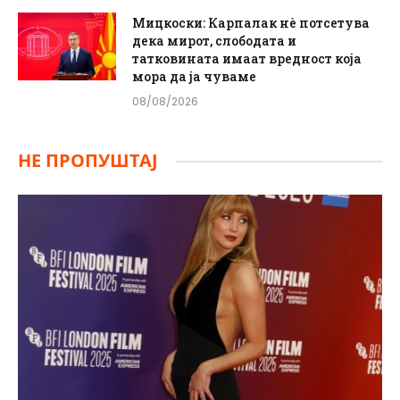
Мицкоски: Карпалак нè потсетува
дека мирот, слободата и
татковината имаат вредност која
мора да ја чуваме
08/08/2026
НЕ ПРОПУШТАЈ