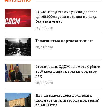
АКТУЕЛНО
СДСМ: Владата склучила договор
од 100.000 евра за набавка на вода
без јавен оглас
05/08/2026
Талогот нема партиска книшка
05/08/2026
Стоилковиќ: СДСМ ги смета Србите
во Македонија за граѓани од втор
ред
05/08/2026
Двајца македонски државјани
прогласени за „персона нон грата“
во Албанија