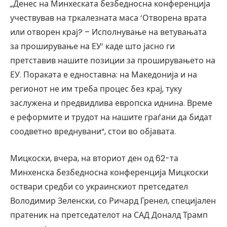
„Денес на Минхеската безбедносна конференција
учествував на тркалезната маса ‘Отворена врата
или отворен крај? – Исполнување на ветувањата
за проширување на ЕУ’ каде што јасно ги
претставив нашите позиции за проширувањето на
ЕУ. ​Пораката е едноставна: на Македонија и на
регионот не им треба процес без крај, туку
заслужена и предвидлива европска иднина. Време
е реформите и трудот на нашите граѓани да бидат
соодветно вреднувани“, стои во објавата.
Мицкоски, вчера, на вториот ден од 62-та
Минхенска безбедносна конференција Мицкоски
оствари средби со украинскиот претседател
Володимир Зеленски, со Ричард Гренел, специјален
пратеник на претседателот на САД Доналд Трамп