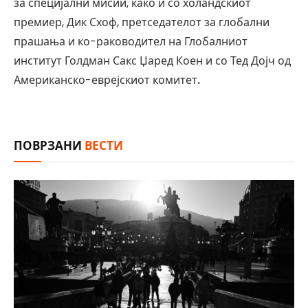
за специјални мисии, како и со холандскиот
премиер, Дик Схоф, претседателот за глобални
прашања и ко-раководител на Глобалниот
институт Голдман Сакс Џаред Коен и со Тед Дојч од
Американско-еврејскиот комитет
.
ПОВРЗАНИ
ВЕСТИ