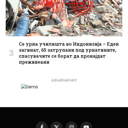
Се урна училишта во Индонизија – Еден
загинат, 65 затрупани под урнатините,
спасувачите се борат да пронајдат
преживеани
Advertisement