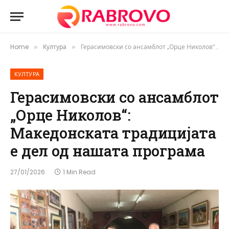
Home
Култура
Герасимовски со ансамблот „Орце Николов“: Македонската традицијата е дел од нашата програма
»
»
КУЛТУРА
Герасимовски со ансамблот
„Орце Николов“:
Македонската традицијата
е дел од нашата програма
27/01/2026
1 Min Read