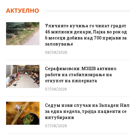
АКТУЕЛНО
Уличните кучиња го чинат градот
46 милиони денари, Лајка во рок од
6 месеци добива над 700 пријави за
заловување
08/08/2026
Серафимовски: МЗШВ активно
работи на стабилизирање на
откупот на пиперката
07/08/2026
Седум нови случаи на Западен Нил
за една недела, тројца пациенти се
интубирани
07/08/2026