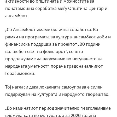
активности во општината и можностите за
понатамошна соработка меѓу Општина Центар и
ансамблот.
„Со Ансамблот имаме одлична соработка. Во
рамки на програмата за култура, ансамблот доби и
финансиска поддршка за проектот „80 години
волшебен свет на фолклорот“, со што
продолжуваме да вложуваме во негувањето на
народната уметност“, порача градоначалникот
Герасимовски.
Тој нагласи дека локалната самоуправа е силен
поддржувач на културата и народното творештво.
„Во изминатиот период значително ги зголемивме
вложувањата во културата, а за 2026 година