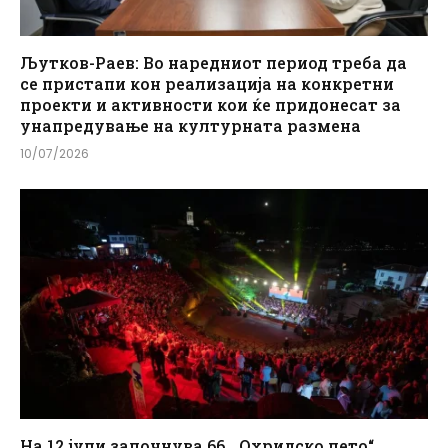
Љутков-Раев: Во наредниот период треба да
се пристапи кон реализација на конкретни
проекти и активности кои ќе придонесат за
унапредување на културната размена
10/07/2026
На 12 јули започнува 66. „Охридско лето“