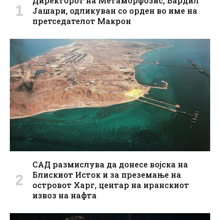
Директорот на Метаморфозис, Бардил
Јашари, одликуван со орден во име на
претседателот Макрон
САД размислува да донесе војска на
Блискиот Исток и за преземање на
островот Харг, центар на иранскиот
извоз на нафта