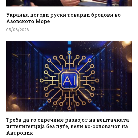
Украина погоди руски товарни бродови во
Азовското Море
05/06/2026
Треба да го спречиме развојот на вештачката
интелигенција без луѓе, вели ко-основачот на
Антропик