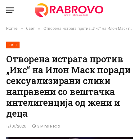
Home
Свет
Отворена истрага против „Икс“ на Илон Маск поради сексуализирани слики направени со вештачка интелигенција од жени и деца
»
»
СВЕТ
Отворена истрага против
„Икс“ на Илон Маск поради
сексуализирани слики
направени со вештачка
интелигенција од жени и
деца
12/01/2026
3 Mins Read