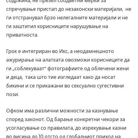
содржина, не презел соодветни мерки за
спречување пристап до незаконски материјали, не
ги отстранувал брзо нелегалните материјали и не
ги заштитил корисниците нарушување на
приватноста.
Грок е интегриран во Икс, а неодамнешното
ажурирање на алатката овозможи корисниците да
ги „соблекуваат“ фотографиите од облечени жени
и деца, така што тие изгледаат како да носат
бикини и се прикажани во сексуално сугестивни
пози.
Офком има различни можности за казнување
според законот. Од барање конкретни чекори за
усогласување со правилата, до изрекување казни
во висина до 10 отсто од глобалниот приход на