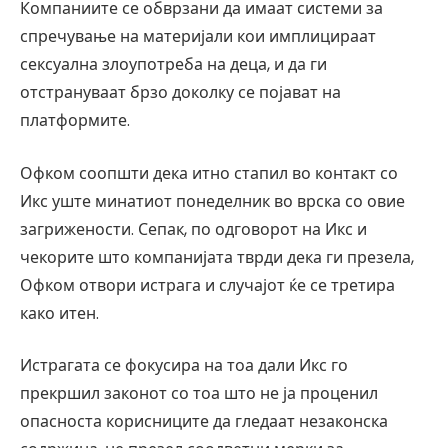
Компаниите се обврзани да имаат системи за
спречување на материјали кои имплицираат
сексуална злоупотреба на деца, и да ги
отстрануваат брзо доколку се појават на
платформите.
Офком соопшти дека итно стапил во контакт со
Икс уште минатиот понеделник во врска со овие
загрижености. Сепак, по одговорот на Икс и
чекорите што компанијата тврди дека ги презела,
Офком отвори истрага и случајот ќе се третира
како итен.
Истрагата се фокусира на тоа дали Икс го
прекршил законот со тоа што не ја проценил
опасноста корисниците да гледаат незаконска