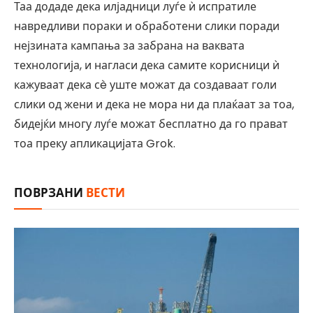
Таа додаде дека илјадници луѓе ѝ испратиле
навредливи пораки и обработени слики поради
нејзината кампања за забрана на ваквата
технологија, и нагласи дека самите корисници ѝ
кажуваат дека сè уште можат да создаваат голи
слики од жени и дека не мора ни да плаќаат за тоа,
бидејќи многу луѓе можат бесплатно да го прават
тоа преку апликацијата Grok.
ПОВРЗАНИ
ВЕСТИ