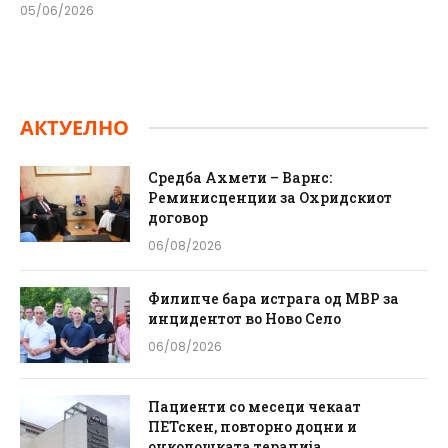
05/06/2026
АКТУЕЛНО
Средба Ахмети – Варнс:
Реминисценции за Охридскиот
договор
06/08/2026
Филипче бара истрага од МВР за
инцидентот во Ново Село
06/08/2026
Пациенти со месеци чекаат
ПЕТскен, повторно доцни и
онколошката терапија