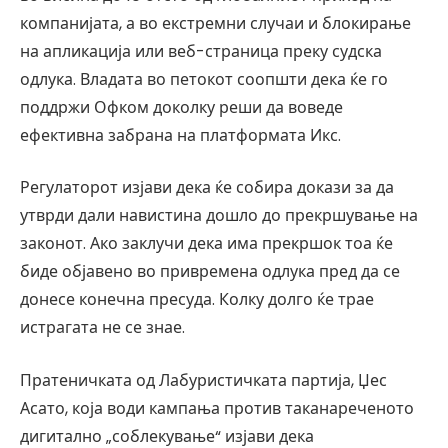
компанијата, а во екстремни случаи и блокирање
на апликација или веб-страница преку судска
одлука. Владата во петокот соопшти дека ќе го
поддржи Офком доколку реши да воведе
ефективна забрана на платформата Икс.
Регулаторот изјави дека ќе собира докази за да
утврди дали навистина дошло до прекршување на
законот. Ако заклучи дека има прекршок тоа ќе
биде објавено во привремена одлука пред да се
донесе конечна пресуда. Колку долго ќе трае
истрагата не се знае.
Пратеничката од Лабуристичката партија, Џес
Асато, која води кампања против таканареченото
дигитално „соблекување“ изјави дека