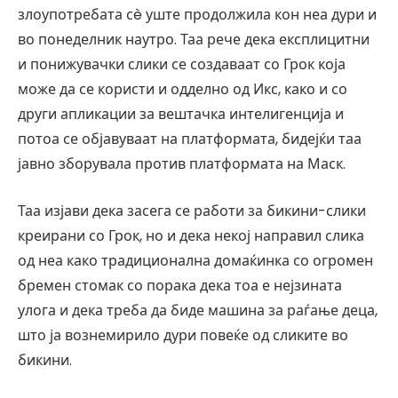
злоупотребата сè уште продолжила кон неа дури и
во понеделник наутро. Таа рече дека експлицитни
и понижувачки слики се создаваат со Грок која
може да се користи и одделно од Икс, како и со
други апликации за вештачка интелигенција и
потоа се објавуваат на платформата, бидејќи таа
јавно зборувала против платформата на Маск.
Таа изјави дека засега се работи за бикини-слики
креирани со Грок, но и дека некој направил слика
од неа како традиционална домаќинка со огромен
бремен стомак со порака дека тоа е нејзината
улога и дека треба да биде машина за раѓање деца,
што ја вознемирило дури повеќе од сликите во
бикини.