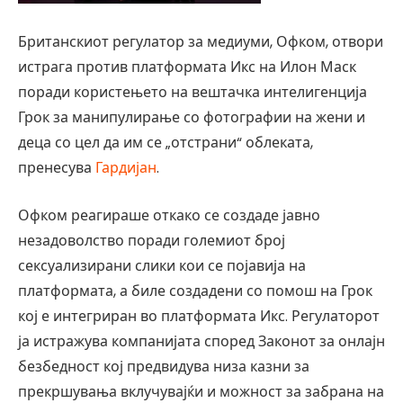
Британскиот регулатор за медиуми, Офком, отвори
истрага против платформата Икс на Илон Маск
поради користењето на вештачка интелигенција
Грок за манипулирање со фотографии на жени и
деца со цел да им се „отстрани“ облеката,
пренесува
Гардијан
.
Офком реагираше откако се создаде јавно
незадоволство поради големиот број
сексуализирани слики кои се појавија на
платформата, а биле создадени со помош на Грок
кој е интегриран во платформата Икс. Регулаторот
ја истражува компанијата според Законот за онлајн
безбедност кој предвидува низа казни за
прекршувања вклучувајќи и можност за забрана на