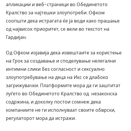
апликации и веб-страници во Обединетото
Кралство за најтешки злоупотреби. Офком
соопшти дека истрагата ќе ја води како прашање
од највисок приоритет, се вели во текстот на
Гардијан.
Од Офком изјавија дека извештаите за користење
на Грок за создавање и споделување нелегални
интимни слики без согласност и сексуално
злоупотребување на деца на Икс се длабоко
загрижувачки. Платформите мора да ги заштитат
луѓето во Обединетото Кралство од незаконска
содржина, и доколку постои сомнеж дека
компаниите не ги исполнуваат своите обврски,
регулаторот мора да истражи.