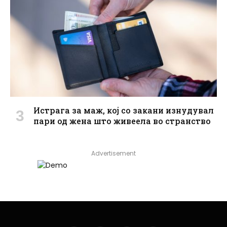
Истрага за маж, кој со закани изнудувал
пари од жена што живеела во странство
Advertisement