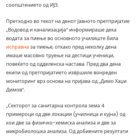
соопштението од ИЈЗ.
Претходно во текот на денот Јавното претпријатие
„Водовод и канализација“ информираше дека
водата за пиење во основното училиште била
исправна
за пиење, откако пред неколку дена
имаше масовно труење на дестици ученици,
повеќето од одделенска настава. Пред два дена
екипи од претпријатието извршиле вонреден
мониторинг врз основа на пријава од „Димо Хаџи
Димов“.
„Секторот за санитарна контрола зема 4
примероци од две локации (училница и кујна) од
кои две за физичко-хемиска анализа и две за
микробиолошка анализа. Од добиените резултати