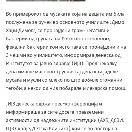
Во примерокот од мусаката која на децата им била
послужена за ручек во основното училиште „Димо
Хаџи Димов“, се пронајдени грам-негативни
бактерии од групата на Enterobacteriaceae,
фекални бактерии кои исто така се пронајдени и на
3 чешми во училиштето, информираа денеска од
Институтот за јавно здравје (ИЈЗ). Пред неколку
дена имаше масовно труење кај деца кои јаделе
мусака и мусли со млеко по што добиле стомачни
тегоби, а некои од нив побарале и лекарска помош.
„ИЈЗ денеска одржа прес-конференција и
информираше за сите досега превземени
активности од надлежните институции (АХВ, ДСЗИ,
ЦЈЗ Скопје, Детска Клиника) кои се во постојана