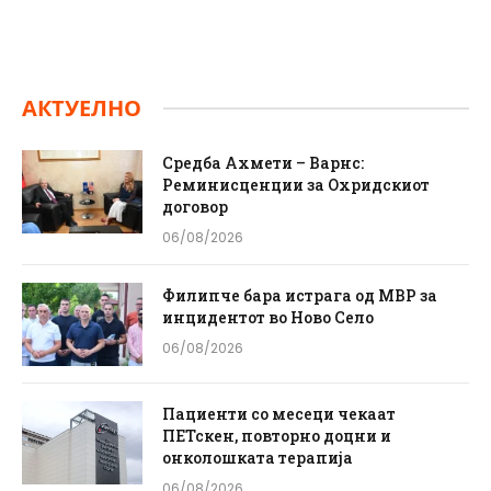
АКТУЕЛНО
Средба Ахмети – Варнс:
Реминисценции за Охридскиот
договор
06/08/2026
Филипче бара истрага од МВР за
инцидентот во Ново Село
06/08/2026
Пациенти со месеци чекаат
ПЕТскен, повторно доцни и
онколошката терапија
06/08/2026