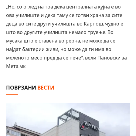
„Но, со оглед на тоа дека централната кујна е во
ова училиште и дека таму се готви храна за сите
деца во сите други училишта во Карпош, чудно е
што во другите училишта немало труење. Во
мусака што е ставена во рерна, не може да се
најдат бактерии живи, но може да ги има во
меленото месо пред да се пече“, вели Пановски за
Мета.мк.
ПОВРЗАНИ
ВЕСТИ