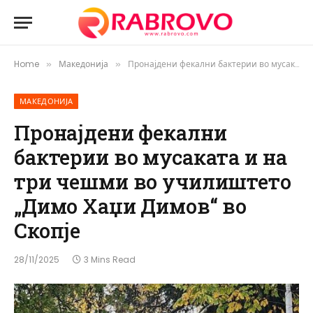
Home
Македонија
Пронајдени фекални бактерии во мусаката и на три чешми во училиштето „Димо Хаџи Димов“ во Скопје
»
»
МАКЕДОНИЈА
Пронајдени фекални
бактерии во мусаката и на
три чешми во училиштето
„Димо Хаџи Димов“ во
Скопје
28/11/2025
3 Mins Read