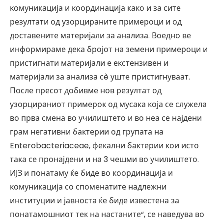
комуникација и координација како и за сите
резултати од узорцираните примероци и од
доставените материјали за анализа. Воедно ве
информираме дека бројот на земени примероци и
пристигнати материјали е екстензивен и
материјали за анализа сè уште пристигнуваат.
После пресот добивме нов резултат од
узорцираниот примерок од мусака која се служела
во прва смена во училиштето и во неа се најдени
грам негативни бактерии од групата на
Enterobacteriaceae, фекални бактерии кои исто
така се пронајдени и на 3 чешми во училиштето.
ИЈЗ и понатаму ќе биде во координација и
комуникација со споменатите надлежни
институции и јавноста ќе биде известена за
понатамошниот тек на настаните“, се наведува во