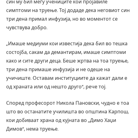
син му бил меѓу учениците кои пројавиле
симптоми на труење. Тој додаде дека неговиот син
три дена примал инфузија, но во моментот се
чувствува добро.
„Имаше медиуми кои известија дека бил во тешка
состојба, сакам да демантирам, имаше симптоми
како и сите други деца. Беше жртва на тоа труење,
три дена примаше инфузија и не одеше на
учичиште. Оставам институциите да кажат дали е
од храната или од нешто друго“, рече тој.
Според професорот Никола Пановски, чудно е тоа
што во останатите училишта во општина Карпош,
кои добиваат храна од кујната во „Димо Хаџи
Димов“, нема труење.