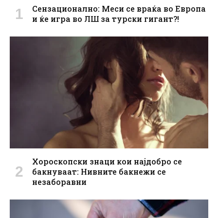
Сензационално: Меси се враќа во Европа
и ќе игра во ЛШ за турски гигант?!
Хороскопски знаци кои најдобро се
бакнуваат: Нивните бакнежи се
незаборавни