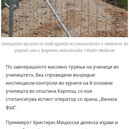
Локацијата кај што се наоѓа кујната во училиштето е заклучена, во
дворот има и градежни активности | Фото: Мета.мк
По завчерашното масовно труење на ученици во
училиштето, беа спроведени вонредни
инспекциски контроли во кујните на 9 основни
училишта во општина Карпош, со кои
стопансисува истиот оператор со храна, „Ванила
фуд“.
Премиерот Христијан Мицкоски денеска изјави и