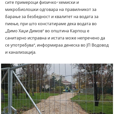
сите примероци физичко-хемиски и
микробиолошки одговара на правилникот за
барање за безбедност и квалитет на водата за
пиење, при што констатираме дека водата во
„Димо Хаџи Димов“ во општина Карпош е
санитарно исправна и истата може непречено да
се употребува“, информираа денеска во ЈП Водовод
и канализација.