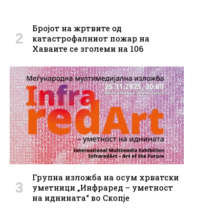
Бројот на жртвите од
катастрофалниот пожар на
Хаваите се зголеми на 106
Групна изложба на осум хрватски
уметници „Инфраред – уметност
на иднината“ во Скопје