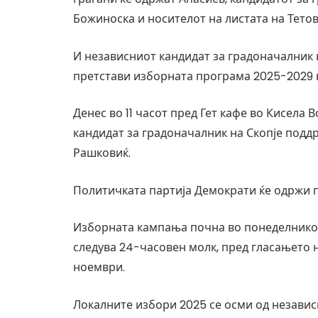
Божиноска и носителот на листата на Тетов
И независниот кандидат за градоначалник н
претстави изборната програма 2025-2029 во
Денес во 11 часот пред Гет кафе во Кисела 
кандидат за градоначалник на Скопје под
Рашковиќ.
Политичката партија Демократи ќе одржи п
Изборната кампања почна во понеделникот,
следува 24-часовен молк, пред гласањето н
ноември.
Локалните избори 2025 се осми од независн