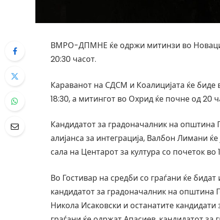
ВМРО-ДПМНЕ ќе одржи митинзи во Новаци од
20:30 часот.
Караванот на СДСМ и Коалицијата ќе биде в
18:30, а митингот во Охрид ќе почне од 20 ч
Кандидатот за градоначалник на општина 
алијанса за интеграција, Валбон Лимани ќе
сала на Центарот за култура со почеток во 1
Во Гостивар на средби со граѓани ќе бидат
кандидатот за градоначалник на општина Го
Никола Исаковски и останатите кандидати з
граѓани ќе одржат Апасиев, кандидатот за 