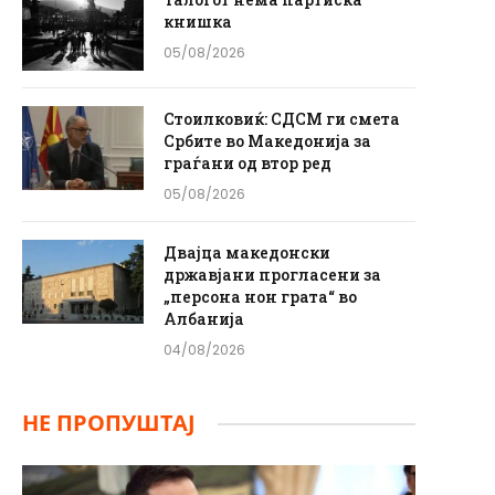
книшка
05/08/2026
Стоилковиќ: СДСМ ги смета
Србите во Македонија за
граѓани од втор ред
05/08/2026
Двајца македонски
државјани прогласени за
„персона нон грата“ во
Албанија
04/08/2026
НЕ ПРОПУШТАЈ