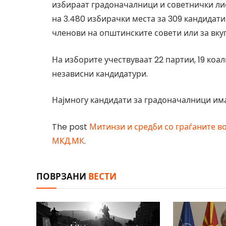
избираат градоначалници и советнички лист
на 3.480 избирачки места за 309 кандидати
членови на општинските совети или за вкуп
На изборите учествуваат 22 партии, 19 коа
независни кандидатури.
Најмногу кандидати за градоначалници има 
The post
Митинзи и средби со граѓаните во
МКД.МК
.
ПОВРЗАНИ
ВЕСТИ