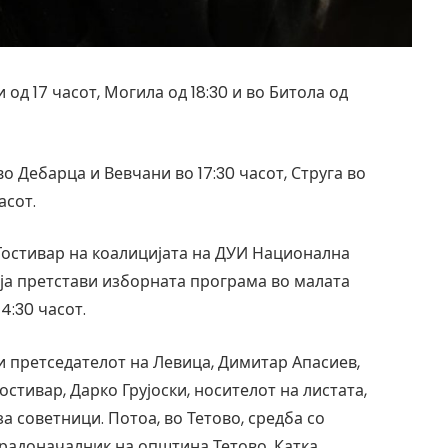
 17 часот, Могила од 18:30 и во Битола од
о Дебарца и Вевчани во 17:30 часот, Струга во
асот.
Гостивар на коалицијата на ДУИ Национална
 ја претстави изборната програма во малата
4:30 часот.
 и претседателот на Левица, Димитар Апасиев,
стивар, Дарко Грујоски, носителот на листата,
а советници. Потоа, во Тетово, средба со
градоначалник на општина Тетово, Катка