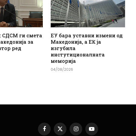
: СДСМ ги смета
ЕУ бара уставни измени од
акедонија за
Македонија, а ЕК ја
втор ред
изгубила
инстутиционалната
меморија
04/08/2026
Facebook
X
Instagram
YouTube