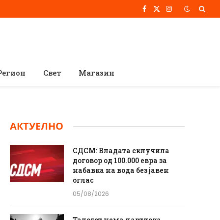
Facebook
X
Instagram
(Twitter)
Регион
Свет
Магазин
АКТУЕЛНО
СДСМ: Владата склучила
договор од 100.000 евра за
набавка на вода без јавен
оглас
05/08/2026
Талогот нема партиска