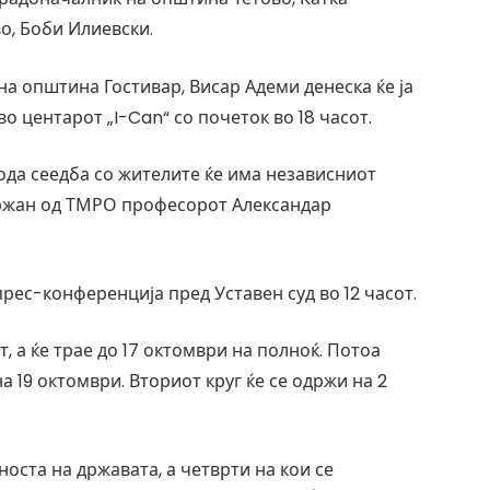
о, Боби Илиевски.
а општина Гостивар, Висар Адеми денеска ќе ја
 центарот „I-Can“ со почеток во 18 часот.
Вода сеедба со жителите ќе има независниот
држан од ТМРО професорот Александар
рес-конференција пред Уставен суд во 12 часот.
 а ќе трае до 17 октомври на полноќ. Потоа
а 19 октомври. Вториот круг ќе се одржи на 2
оста на државата, а четврти на кои се