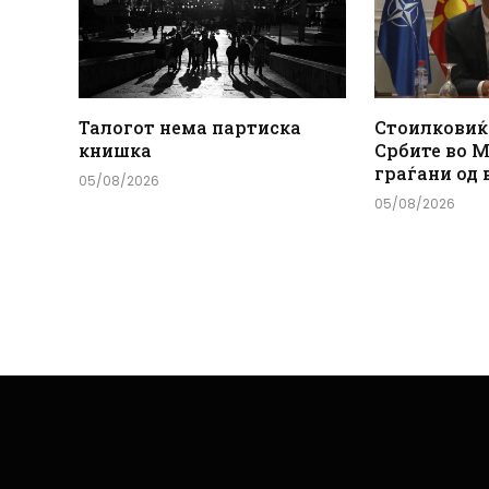
Талогот нема партиска
Стоилковиќ
книшка
Србите во М
граѓани од 
05/08/2026
05/08/2026