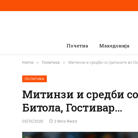
Почетна
Македонија
Home
Политика
Митинзи и средби со граѓаните во Ох
»
»
ПОЛИТИКА
Митинзи и средби со
Битола, Гостивар…
03/10/2025
2 Mins Read