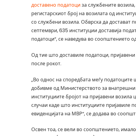
доставено податоци
за службените возила, 
регистарскиот број на возилата од институ
со службени возила. Обврска да достават по
септември, 635 институции доставија пода
податоци“, се наведува во соопштението о
Од тие што доставиле податоци, пријавени с
после рокот.
„Во однос на споредбата меѓу податоците ш
добивме од Министерството за внатрешни р
институциите бројот на пријавени возила ц
случаи каде што институциите пријавиле п
евиденцијата на МВР“, се додава во соопш
Освен тоа, се вели во соопштението, имало