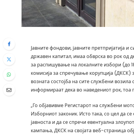
Јавните фондови, јавните претпријатија и 
државен капитал, имаа обврска во рок од д
за распишување на локалните избори (до 1
комисија за спречување корупција (ДКСК) з
возната состојба на сите службени возила 
информираат дека во наведениот рок, тоа г
„Го објавивме Регистарот на службени мото
Изборниот законик. Исто така, со цел да 
јавноста и да се спречи евентуална злоуп
кампања, ДКСК на својата веб-страница об