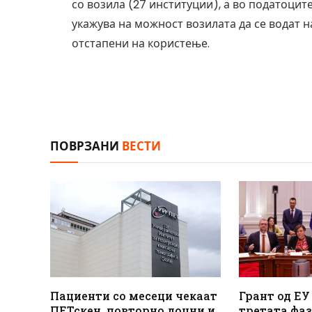
со возила (27 институции), а во податоцит
укажува на можност возилата да се водат н
отстапени на користење.
ПОВРЗАНИ
ВЕСТИ
Пациенти со месеци чекаат
Грант од ЕУ
ПЕТскен, повторно доцни и
третата фаз