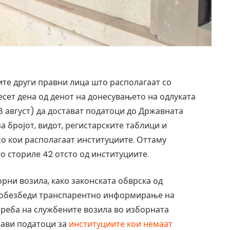
сите други правни лица што располагаат со
есет дена од денот на донесувањето на одлуката
8 август) да достават податоци до Државната
а бројот, видот, регистарските таблици и
со кои располагаат институциите. Оттаму
о сториле 42 отсто од институциите.
рни возила, како законската обврска од
се обезбеди транспарентно информирање на
отреба на службените возила во изборната
јави податоци за
институциите кои немаат