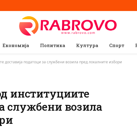
Економија
Политика
Култура
Спорт
те доставија податоци за службени возила пред локалните избори
 од институциите
за службени возила
ори