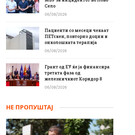
Село
06/08/2026
Пациенти со месеци чекаат
ПЕТскен, повторно доцни и
онколошката терапија
06/08/2026
Грант од ЕУ ќе ја финансира
третата фаза од
железничкиот Коридор 8
06/08/2026
НЕ ПРОПУШТАЈ