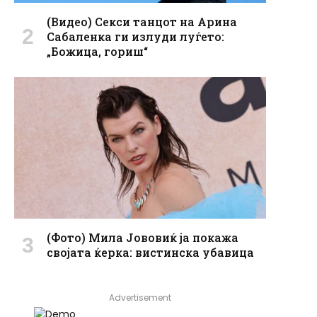
(Видео) Секси танцот на Арина
Сабаленка ги излуди луѓето:
„Божица, гориш“
(Фото) Мила Јововиќ ја покажа
својата ќерка: вистинска убавица
Advertisement