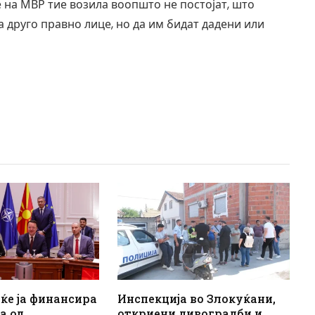
е на МВР тие возила воопшто не постојат, што
а друго правно лице, но да им бидат дадени или
 ќе ја финансира
Инспекција во Злокуќани,
а од
откриени дивоградби и