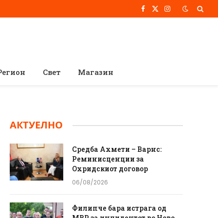
Facebook
X
Instagram
(Twitter)
Регион
Свет
Магазин
АКТУЕЛНО
Средба Ахмети – Варнс:
Реминисценции за
Охридскиот договор
06/08/2026
Филипче бара истрага од
МВР за инцидентот во Ново