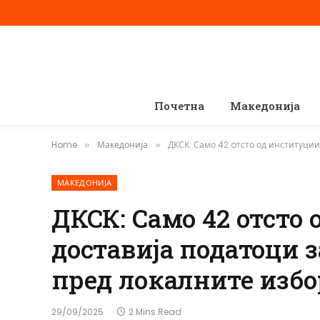
Почетна
Македонија
Home
Македонија
ДКСК: Само 42 oтсто од институции
»
»
МАКЕДОНИЈА
ДКСК: Само 42 oтсто
доставија податоци 
пред локалните изб
29/09/2025
2 Mins Read