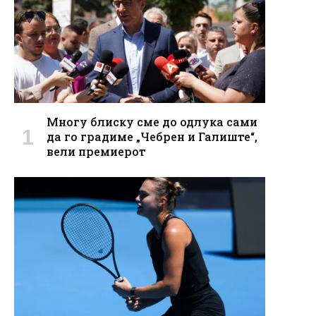
Многу блиску сме до одлука сами
да го градиме „Чебрен и Галиште“,
вели премиерот