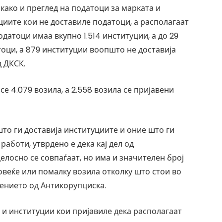
како и преглед на податоци за марката и
циите кои не доставиле податоци, а располагаат
датоци имаа вкупно 1.514 институции, а до 29
тоци, а 879 институции воопшто не доставија
д ДКСК.
е 4.079 возила, а 2.558 возила се пријавени
то ги доставија институциите и оние што ги
аботи, утврдено е дека кај дел од
елосно се совпаѓаат, но има и значителен број
овеќе или помалку возила отколку што стои во
тението од Антикорупциска.
 и институции кои пријавиле дека располагаат